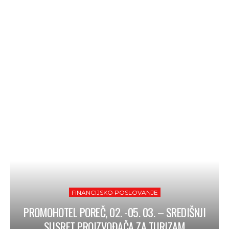
FINANCIJSKO POSLOVANJE
PROMOHOTEL POREČ, 02. -05. 03. – SREDIŠNJI
SUSRET PROIZVOĐAČA ZA TURIZAM