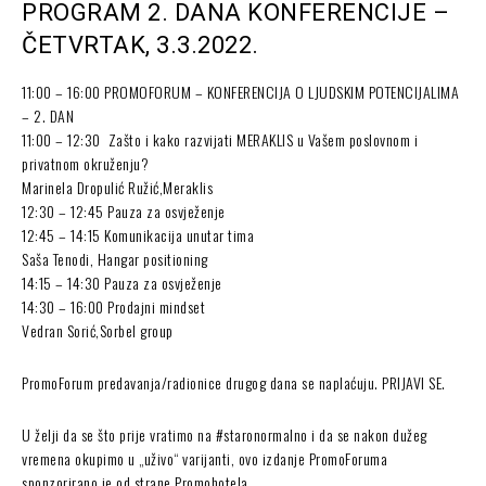
PROGRAM 2. DANA KONFERENCIJE –
ČETVRTAK, 3.3.2022.
11:00 – 16:00 PROMOFORUM – KONFERENCIJA O LJUDSKIM POTENCIJALIMA
– 2. DAN
11:00 – 12:30 Zašto i kako razvijati MERAKLIS u Vašem poslovnom i
privatnom okruženju?
Marinela Dropulić Ružić,Meraklis
12:30 – 12:45 Pauza za osvježenje
12:45 – 14:15 Komunikacija unutar tima
Saša Tenodi, Hangar positioning
14:15 – 14:30 Pauza za osvježenje
14:30 – 16:00 Prodajni mindset
Vedran Sorić,Sorbel group
PromoForum predavanja/radionice drugog dana se naplaćuju. PRIJAVI SE.
U želji da se što prije vratimo na #staronormalno i da se nakon dužeg
vremena okupimo u „uživo“ varijanti, ovo izdanje PromoForuma
sponzorirano je od strane Promohotela.