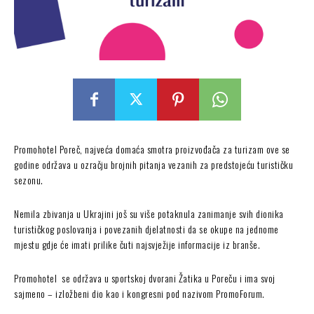
Promohotel Poreč, najveća domaća smotra proizvođača za turizam ove se
godine održava u ozračju brojnih pitanja vezanih za predstojeću turističku
sezonu.
Nemila zbivanja u Ukrajini još su više potaknula zanimanje svih dionika
turističkog poslovanja i povezanih djelatnosti da se okupe na jednome
mjestu gdje će imati prilike čuti najsvježije informacije iz branše.
Promohotel se održava u sportskoj dvorani Žatika u Poreču i ima svoj
sajmeno – izložbeni dio kao i kongresni pod nazivom PromoForum.