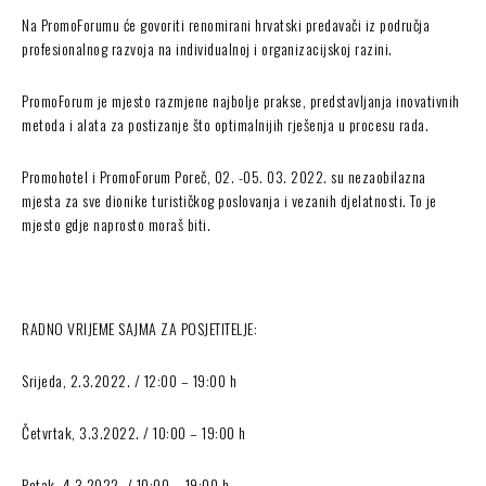
Na PromoForumu će govoriti renomirani hrvatski predavači iz područja
profesionalnog razvoja na individualnoj i organizacijskoj razini.
PromoForum je mjesto razmjene najbolje prakse, predstavljanja inovativnih
metoda i alata za postizanje što optimalnijih rješenja u procesu rada.
Promohotel i PromoForum Poreč, 02. -05. 03. 2022. su nezaobilazna
mjesta za sve dionike turističkog poslovanja i vezanih djelatnosti. To je
mjesto gdje naprosto moraš biti.
RADNO VRIJEME SAJMA ZA POSJETITELJE:
Srijeda, 2.3.2022. / 12:00 – 19:00 h
Četvrtak, 3.3.2022. / 10:00 – 19:00 h
Petak, 4.3.2022. / 10:00 – 19:00 h