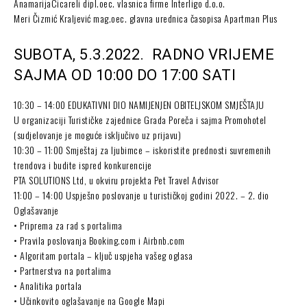
AnamarijaCicareli dipl.oec. vlasnica firme Interligo d.o.o.
Meri Čizmić Kraljević mag.oec. glavna urednica časopisa Apartman Plus
SUBOTA, 5.3.2022. RADNO VRIJEME
SAJMA OD 10:00 DO 17:00 SATI
10:30 – 14:00 EDUKATIVNI DIO NAMIJENJEN OBITELJSKOM SMJEŠTAJU
U organizaciji Turističke zajednice Grada Poreča i sajma Promohotel
(sudjelovanje je moguće isključivo uz prijavu)
10:30 – 11:00 Smještaj za ljubimce – iskoristite prednosti suvremenih
trendova i budite ispred konkurencije
PTA SOLUTIONS Ltd, u okviru projekta Pet Travel Advisor
11:00 – 14:00 Uspješno poslovanje u turističkoj godini 2022. – 2. dio
Oglašavanje
• Priprema za rad s portalima
• Pravila poslovanja Booking.com i Airbnb.com
• Algoritam portala – ključ uspjeha vašeg oglasa
• Partnerstva na portalima
• Analitika portala
• Učinkovito oglašavanje na Google Mapi