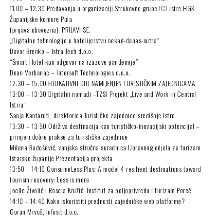
11:00 – 12:30 Predavanja u organizaciji Strukovne grupe ICT Istre HGK
Županijske komore Pula
(prijava obavezna). PRIJAVI SE.
„Digitalne tehnologije u hotelijerstvu nekad-danas-sutra“
Davor Brenko – Istra Tech d.o.o.
“Smart Hotel kao odgovor na izazove pandemije”
Dean Verbanac – Intersoft Technologies d.o.o.
12:30 – 15:00 EDUKATIVNI DIO NAMIJENJEN TURISTIČKIM ZAJEDNICAMA
13:00 – 13:30 Digitalni nomadi –TZSI Projekt „Live and Work in Central
Istria“
Sanja Kantaruti, direktorica Turističke zajednice središnje Istre
13:30 – 13:50 Održiva destinacija kao turističko-inovacijski potencijal –
primjeri dobre prakse za turističke zajednice
Milena Radošević, vanjska stručna suradnica Upravnog odjela za turizam
Istarske županije Prezentacija projekta
13:50 – 14:10 ConsumeLess Plus: A model 4 resilient destinations toward
tourism recovery: Less is more
Joelle Živolić i Rosela Kružić, Institut za poljoprivredu i turizam Poreč
14:10 – 14:40 Kako iskoristiti prednosti zajedničke web platforme?
Goran Mrvoš, Infosit d.o.o.