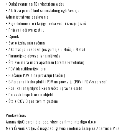
• Oglašavanje na FB i vlastitom webu
• Alati za pomoć kod samostalnog oglašavanja
Administrativno poslovanje
• Koje dokumente i knjige treba voditi iznajmljivač
• Prijava i odjava gostiju
• Cjenik
• Sve o izdavanju računa
• Akontacija i depozit (osiguranje u slučaju šteta)
• Financijske obveze iznajmljivača
• Što sve mora imati apartman (prema Pravilniku)
• PDV identifikacijski broj
• Plaćanje PDV-a na proviziju (načini)
• E-Porezna i kako platiti PDV na proviziju (PDV i PDV-s obrasci)
• Razlika iznajmljivač kao fizička i pravna osoba
• Dolazak inspektora u objekt
• Što s COVID pozitivnim gostom
Predavačice:
AnamarijaCicareli dipl.oec. vlasnica firme Interligo d.o.o.
Meri Čizmić Kraljević mag.oec. glavna urednica časopisa Apartman Plus