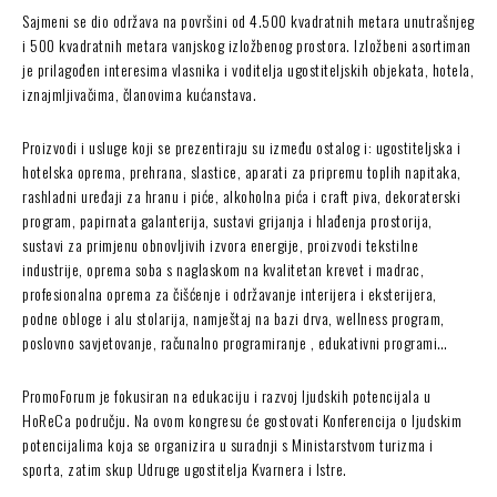
Sajmeni se dio održava na površini od 4.500 kvadratnih metara unutrašnjeg
i 500 kvadratnih metara vanjskog izložbenog prostora. Izložbeni asortiman
je prilagođen interesima vlasnika i voditelja ugostiteljskih objekata, hotela,
iznajmljivačima, članovima kućanstava.
Proizvodi i usluge koji se prezentiraju su između ostalog i: ugostiteljska i
hotelska oprema, prehrana, slastice, aparati za pripremu toplih napitaka,
rashladni uređaji za hranu i piće, alkoholna pića i craft piva, dekoraterski
program, papirnata galanterija, sustavi grijanja i hlađenja prostorija,
sustavi za primjenu obnovljivih izvora energije, proizvodi tekstilne
industrije, oprema soba s naglaskom na kvalitetan krevet i madrac,
profesionalna oprema za čišćenje i održavanje interijera i eksterijera,
podne obloge i alu stolarija, namještaj na bazi drva, wellness program,
poslovno savjetovanje, računalno programiranje , edukativni programi…
PromoForum je fokusiran na edukaciju i razvoj ljudskih potencijala u
HoReCa području. Na ovom kongresu će gostovati Konferencija o ljudskim
potencijalima koja se organizira u suradnji s Ministarstvom turizma i
sporta, zatim skup Udruge ugostitelja Kvarnera i Istre.