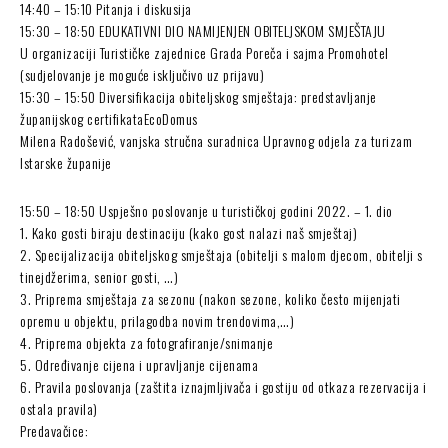
14:40 – 15:10 Pitanja i diskusija
15:30 – 18:50 EDUKATIVNI DIO NAMIJENJEN OBITELJSKOM SMJEŠTAJU
U organizaciji Turističke zajednice Grada Poreča i sajma Promohotel
(sudjelovanje je moguće isključivo uz prijavu)
15:30 – 15:50 Diversifikacija obiteljskog smještaja: predstavljanje
županijskog certifikataEcoDomus
Milena Radošević, vanjska stručna suradnica Upravnog odjela za turizam
Istarske županije
15:50 – 18:50 Uspješno poslovanje u turističkoj godini 2022. – 1. dio
1. Kako gosti biraju destinaciju (kako gost nalazi naš smještaj)
2. Specijalizacija obiteljskog smještaja (obitelji s malom djecom, obitelji s
tinejdžerima, senior gosti, …)
3. Priprema smještaja za sezonu (nakon sezone, koliko često mijenjati
opremu u objektu, prilagodba novim trendovima,…)
4. Priprema objekta za fotografiranje/snimanje
5. Određivanje cijena i upravljanje cijenama
6. Pravila poslovanja (zaštita iznajmljivača i gostiju od otkaza rezervacija i
ostala pravila)
Predavačice: