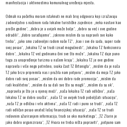
manifestacija i aktivnostima komunalnog uređenja mjesta.
Odmah na početku moram istaknuti ne mali broj odgovora koji izražavaju
zadovoljstvo s načinom rada lokalne turističke zajednice: „neka nastavi kao
prošle godine“, „dobra je a uvijek može bolje“, „dobro su već i ove godine
odradili“, „dobro surađujemo“, „iskreno mislim da su napravili sve kako
treba“, „jako smo zadovoljni radom naše TZ“, „kao i sve do sada, super rade
svoj posao“, „lokalna TZ se trudi iznad mogućnosti“, „lokalna TZ funkcionira
dobro“, „lokalna TZ već godinama čini sve što može“, „lokalna TZ daje puno
toga za unapređenje turizma u našem kraju“, „lokalna TZ je ove godine
napravila i više nego potrebno, svaka čast TZ Brtonigla“, „mislim da je naša
TZ jako brzo pripremila nas i pružila nam potporu“, „mislim da moja TZ jako
dobro radi svoj posao“, „mislim da oni dobro rade promociju“, „mislim da
radi kvalitetno“, „mislim da su dali sve što su mogli“, „mislim da su ok“,
„napravila je što je u njenoj moći“, „naša lokalna TZ radi odlično“, „naša
lokalna TZ se dobro snašla“, „naša TZ se uvijek trudi poboljšati situaciju“,
„naša TZ je odlična i vrlo aktivna“, „naša TZ radi i puno se trudi“, „naša TZ
radi odličan posao unatoč lošoj financijskoj situaciji“, „naša TZ se trudi
redovnim ažuriranjem informacija, trudi se oko marketinga“, „TZ Zlarin je
jako dobro organizirana“, „TZ Hvara ne treba ništa popraviti“, „potpuno sam