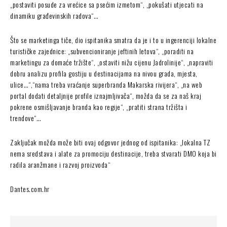
„postaviti posude za vrećice sa psećim izmetom“, „pokušati utjecati na
dinamiku građevinskih radova“…
Što se marketinga tiče, dio ispitanika smatra da je i to u ingerenciji lokalne
turističke zajednice: „subvencioniranje jeftinih letova“, „poraditi na
marketingu za domaće tržište“, „ostaviti nižu cijenu Jadrolinije“, „napraviti
dobru analizu profila gostiju u destinacijama na nivou grada, mjesta,
ulice…“,“nama treba vraćanje superbranda Makarska rivijera“, „na web
portal dodati detaljnije profile iznajmljivača“, možda da se za naš kraj
pokrene osmišljavanje branda kao regije“, „pratiti strana tržišta i
trendove“…
Zaključak možda može biti ovaj odgovor jednog od ispitanika: „lokalna TZ
nema sredstava i alate za promociju destinacije, treba stvarati DMO koja bi
radila aranžmane i razvoj proizvoda“
Dantes.com.hr