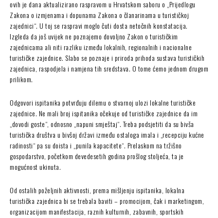
ovih je dana aktualizirano raspravom u Hrvatskom saboru o „Prijedlogu
Zakona o izmjenama i dopunama Zakona o članarinama u turističkoj
zajednici“. U toj se raspravi moglo čuti dosta netočnih konstatacija.
Izgleda da još uvijek ne poznajemo dovoljno Zakon o turističkim
zajednicama ali niti razliku između lokalnih, regionalnih i nacionalne
turističke zajednice. Slabo se poznaje i priroda prihoda sustava turističkih
zajednica, raspodjela i namjena tih sredstava. O tome ćemo jednom drugom
prilikom.
Odgovori ispitanika potvrđuju dilemu o stvarnoj ulozi lokalne turističke
zajednice. Ne mali broj ispitanika očekuje od turističke zajednice da im
„dovodi goste“, odnosno „napuni smještaj“. Treba podsjetiti da su bivša
turistička društva u bivšoj državi između ostaloga imala i „recepciju kućne
radinosti“ pa su doista i „punila kapacitete“. Prelaskom na tržišno
gospodarstvo, početkom devedesetih godina prošlog stoljeća, ta je
mogućnost ukinuta.
Od ostalih poželjnih aktivnosti, prema mišljenju ispitanika, lokalna
turistička zajednica bi se trebala baviti – promocijom, čak i marketingom,
organizacijom manifestacija, raznih kulturnih, zabavnih, sportskih