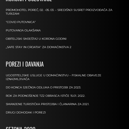
PROMOHOTEL POREČ, 02. -05. 03. – SREDIŠNJI SUSRET PROIZVOĐAČA ZA
TURIZAM
“COVID PUTOVNICA”
PUTOVANJA OLAKŠANA
OBITELJSKI SMJEŠTAJ U KORONA GODINI
„SAFE STAY IN CROATIA“ ZA DOMAĆINSTVA 2
POREZI I DAVANJA
UGOSTITELJSKE USLUGE U DOMAĆINSTVU – FISKALNE OBAVEZE
IZNAJMLJIVAČA
DO KONCA SJEČNJA ODLUKA O PRISTOJBI ZA 2023.
ROK ZA PODNOŠENJE TZ2 OBRASCA ISTIČE 15.01. 2022.
SMANJENE TURISTIČKA PRISTOJBA I ČLANARINA ZA 2021.
DRUGI DOHODAK I POREZI