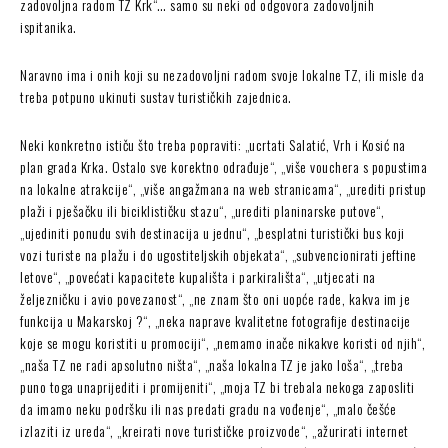
zadovoljna radom TZ Krk“… samo su neki od odgovora zadovoljnih
ispitanika.
Naravno ima i onih koji su nezadovoljni radom svoje lokalne TZ, ili misle da
treba potpuno ukinuti sustav turističkih zajednica.
Neki konkretno ističu što treba popraviti: „ucrtati Salatić, Vrh i Kosić na
plan grada Krka. Ostalo sve korektno odrađuje“, „više vouchera s popustima
na lokalne atrakcije“, „više angažmana na web stranicama“, „urediti pristup
plaži i pješačku ili biciklističku stazu“, „urediti planinarske putove“,
„ujediniti ponudu svih destinacija u jednu“, „besplatni turistički bus koji
vozi turiste na plažu i do ugostiteljskih objekata“, „subvencionirati jeftine
letove“, „povećati kapacitete kupališta i parkirališta“, „utjecati na
željezničku i avio povezanost“, „ne znam što oni uopće rade, kakva im je
funkcija u Makarskoj ?“, „neka naprave kvalitetne fotografije destinacije
koje se mogu koristiti u promociji“, „nemamo inače nikakve koristi od njih“,
„naša TZ ne radi apsolutno ništa“, „naša lokalna TZ je jako loša“, „treba
puno toga unaprijediti i promijeniti“, „moja TZ bi trebala nekoga zaposliti
da imamo neku podršku ili nas predati gradu na vođenje“, „malo češće
izlaziti iz ureda“, „kreirati nove turističke proizvode“, „ažurirati internet