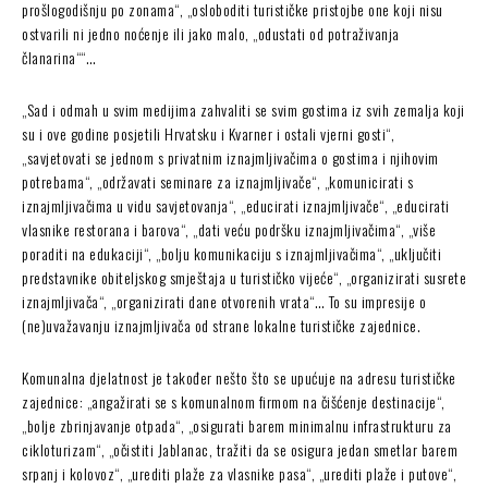
prošlogodišnju po zonama“, „osloboditi turističke pristojbe one koji nisu
ostvarili ni jedno noćenje ili jako malo, „odustati od potraživanja
članarina““…
„Sad i odmah u svim medijima zahvaliti se svim gostima iz svih zemalja koji
su i ove godine posjetili Hrvatsku i Kvarner i ostali vjerni gosti“,
„savjetovati se jednom s privatnim iznajmljivačima o gostima i njihovim
potrebama“, „održavati seminare za iznajmljivače“, „komunicirati s
iznajmljivačima u vidu savjetovanja“, „educirati iznajmljivače“, „educirati
vlasnike restorana i barova“, „dati veću podršku iznajmljivačima“, „više
poraditi na edukaciji“, „bolju komunikaciju s iznajmljivačima“, „uključiti
predstavnike obiteljskog smještaja u turističko vijeće“, „organizirati susrete
iznajmljivača“, „organizirati dane otvorenih vrata“… To su impresije o
(ne)uvažavanju iznajmljivača od strane lokalne turističke zajednice.
Komunalna djelatnost je također nešto što se upućuje na adresu turističke
zajednice: „angažirati se s komunalnom firmom na čišćenje destinacije“,
„bolje zbrinjavanje otpada“, „osigurati barem minimalnu infrastrukturu za
cikloturizam“, „očistiti Jablanac, tražiti da se osigura jedan smetlar barem
srpanj i kolovoz“, „urediti plaže za vlasnike pasa“, „urediti plaže i putove“,