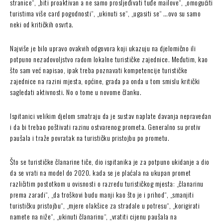
stranice“, „biti proaktivan a ne samo prosljeđivati tuđe mailove“, „omogućiti
turistima više card pogodnosti“, „ukinuti se“, „ugasiti se“ …ovo su samo
neki od kritičkih osvrta.
Najviše je bilo upravo ovakvih odgovora koji ukazuju na djelomično ili
potpuno nezadovoljstvo radom lokalne turističke zajednice. Međutim, kao
što sam već napisao, ipak treba poznavati kompetencije turističke
zajednice na razini mjesta, općine, grada pa onda u tom smislu kritički
sagledati aktivnosti. No o tome u novome članku.
Ispitanici velikim djelom smatraju da je sustav naplate davanja nepravedan
i da bi trebao poštivati razinu ostvarenog prometa. Generalno su protiv
paušala i traže povratak na turističku pristojbu po prometu.
Što se turističke članarine tiče, dio ispitanika je za potpuno ukidanje a dio
da se vrati na model do 2020. kada se je plaćala na ukupan promet
različitim postotkom u ovisnosti o razredu turističkog mjesta: „članarinu
prema zaradi“, „da troškovi budu manji kao što je i prihod“, „smanjiti
turističku pristojbu“, „mjere olakšice za stradale u potresu“, „korigirati
namete na niže“, „ukinuti članarinu“, „vratiti cijenu paušala na