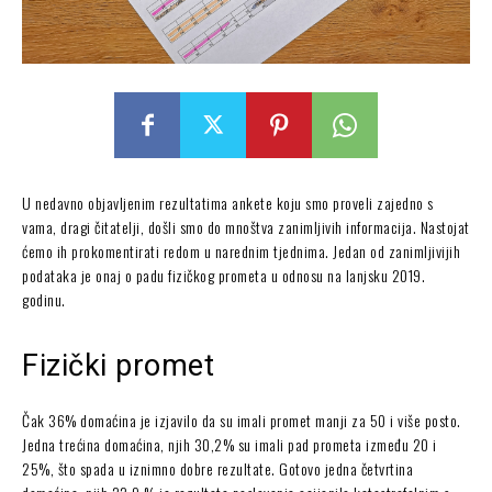
U nedavno objavljenim rezultatima ankete koju smo proveli zajedno s
vama, dragi čitatelji, došli smo do mnoštva zanimljivih informacija. Nastojat
ćemo ih prokomentirati redom u narednim tjednima. Jedan od zanimljivijih
podataka je onaj o padu fizičkog prometa u odnosu na lanjsku 2019.
godinu.
Fizički promet
Čak 36% domaćina je izjavilo da su imali promet manji za 50 i više posto.
Jedna trećina domaćina, njih 30,2% su imali pad prometa između 20 i
25%, što spada u iznimno dobre rezultate. Gotovo jedna četvrtina