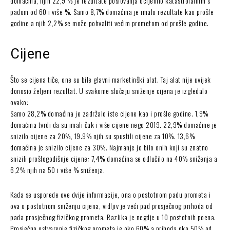
domaćina, njih 22,9 % je rezultate poslovanja ocijenilo katastrofalnim s
padom od 60 i više %. Samo 8,7% domaćina je imalo rezultate kao prošle
godine a njih 2,2% se može pohvaliti većim prometom od prošle godine.
Cijene
Što se cijena tiče, one su bile glavni marketinški alat. Taj alat nije uvijek
donosio željeni rezultat. U svakome slučaju sniženje cijena je izgledalo
ovako:
Samo 28,2% domaćina je zadržalo iste cijene kao i prošle godine. 1,9%
domaćina tvrdi da su imali čak i više cijene nego 2019. 22,9% domaćine je
snizilo cijene za 20%, 19.9% njih su spustili cijene za 10%. 13,6%
domaćina je snizilo cijene za 30%. Najmanje je bilo onih koji su znatno
snizili prošlogodišnje cijene: 7,4% domaćina se odlučilo na 40% sniženja a
6,2% njih na 50 i više % sniženja.
Kada se usporede ove dvije informacije, ona o postotnom padu prometa i
ova o postotnom sniženju cijena, vidljiv je veći pad prosječnog prihoda od
pada prosječnog fizičkog prometa. Razlika je negdje u 10 postotnih poena.
Prosječno ostvarenje fizičkog prometa je oko 60% a prihoda oko 50% od