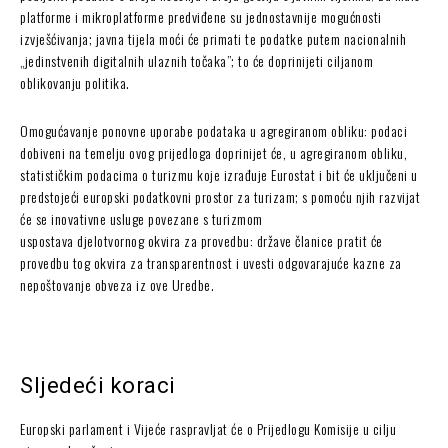
platforme i mikroplatforme predviđene su jednostavnije mogućnosti
izvješćivanja; javna tijela moći će primati te podatke putem nacionalnih
„jedinstvenih digitalnih ulaznih točaka”; to će doprinijeti ciljanom
oblikovanju politika.
Omogućavanje ponovne uporabe podataka u agregiranom obliku: podaci
dobiveni na temelju ovog prijedloga doprinijet će, u agregiranom obliku,
statističkim podacima o turizmu koje izrađuje Eurostat i bit će uključeni u
predstojeći europski podatkovni prostor za turizam; s pomoću njih razvijat
će se inovativne usluge povezane s turizmom
uspostava djelotvornog okvira za provedbu: države članice pratit će
provedbu tog okvira za transparentnost i uvesti odgovarajuće kazne za
nepoštovanje obveza iz ove Uredbe.
Sljedeći koraci
Europski parlament i Vijeće raspravljat će o Prijedlogu Komisije u cilju