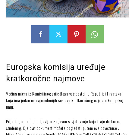
Europska komisija uređuje
kratkoročne najmove
Većina mjera iz Komisijinog prijedloga već postoji u Republici Hrvatskoj
koja ima jedan od najuređenijih sustava kratkoročnog najma u Europskoj
uniji.
Prijedlog uredbe je objavljen za javno savjetovanje koje traje do konca
studenog. Cjelovit dokument možete pogledati putem ove poveznice :
https://mail.google.com/mail/u/0/#all/FMfcgzGqRZXPSsVZXkPNHGqHlfqb