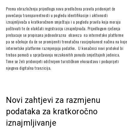
Prema obrazloženju prijedloga nova predložena pravila pridonijet će
povećanju transparentnosti u pogledu identifikacije i aktivnosti
iznajmljivača u kratkoročnom smještaju i u pogledu pravila koja moraju
poštovati te će olakšati registraciju iznajmljivača. Prijedlogom rješenja
prebacuje se propisana jednoobrazna obaveza na internetske platforme
pa se očekuje da će se promijeniti trenutačna rascjepkanost načina na koje
internetske platforme razmjenjuju podatke. U konačnici novi protokol bi
trebao pomoći u sprječavanju nezakonitih ponuda smještajnih jedinica.
Time se želi pridonijeti održivijem turističkom ekosustavu i poduprijeti
njegova digitalna tranzicija.
Novi zahtjevi za razmjenu
podataka za kratkoročno
iznajmljivanje