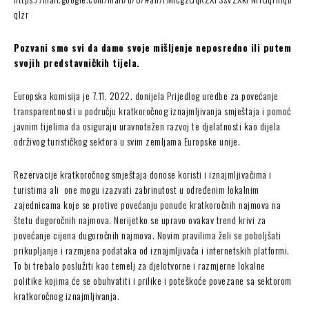
qlzr
Pozvani smo svi da damo svoje mišljenje neposredno ili putem
svojih predstavničkih tijela.
Europska komisija je 7.11. 2022. donijela Prijedlog uredbe za povećanje
transparentnosti u području kratkoročnog iznajmljivanja smještaja i pomoć
javnim tijelima da osiguraju uravnotežen razvoj te djelatnosti kao dijela
održivog turističkog sektora u svim zemljama Europske unije.
Rezervacije kratkoročnog smještaja donose koristi i iznajmljivačima i
turistima ali one mogu izazvati zabrinutost u određenim lokalnim
zajednicama koje se protive povećanju ponude kratkoročnih najmova na
štetu dugoročnih najmova. Nerijetko se upravo ovakav trend krivi za
povećanje cijena dugoročnih najmova. Novim pravilima želi se poboljšati
prikupljanje i razmjena podataka od iznajmljivača i internetskih platformi.
To bi trebalo poslužiti kao temelj za djelotvorne i razmjerne lokalne
politike kojima će se obuhvatiti i prilike i poteškoće povezane sa sektorom
kratkoročnog iznajmljivanja.