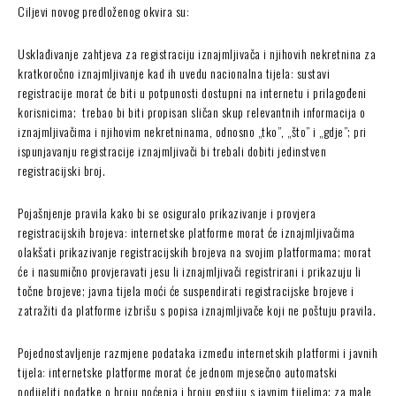
Ciljevi novog predloženog okvira su:
Usklađivanje zahtjeva za registraciju iznajmljivača i njihovih nekretnina za
kratkoročno iznajmljivanje kad ih uvedu nacionalna tijela: sustavi
registracije morat će biti u potpunosti dostupni na internetu i prilagođeni
korisnicima; trebao bi biti propisan sličan skup relevantnih informacija o
iznajmljivačima i njihovim nekretninama, odnosno „tko”, „što” i „gdje”; pri
ispunjavanju registracije iznajmljivači bi trebali dobiti jedinstven
registracijski broj.
Pojašnjenje pravila kako bi se osiguralo prikazivanje i provjera
registracijskih brojeva: internetske platforme morat će iznajmljivačima
olakšati prikazivanje registracijskih brojeva na svojim platformama; morat
će i nasumično provjeravati jesu li iznajmljivači registrirani i prikazuju li
točne brojeve; javna tijela moći će suspendirati registracijske brojeve i
zatražiti da platforme izbrišu s popisa iznajmljivače koji ne poštuju pravila.
Pojednostavljenje razmjene podataka između internetskih platformi i javnih
tijela: internetske platforme morat će jednom mjesečno automatski
podijeliti podatke o broju noćenja i broju gostiju s javnim tijelima; za male