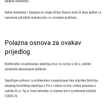
njegova donošenja.
Nakon donošenja i stupanja na snagu države članice imat će dvije godine za
uspostavu potrebnih mehanizama za razmjenu podataka.
Polazna osnova za ovakav
prijedlog
Kratkoročno iznajmljivanje smještaja brzo se razvija u EU-u, uvelike
potaknuto ekonomijom platformi.
Smještajne jedinice za kratkoročno iznajmljivanje čine otprilike četvrtinu
ukupnog turističkog smještaja u EU-u i njihov se broj znatno povećava u
cijelom EU-u. Taj je trend potvrđen za vrijeme krize uzrokovane bolešću
COVID-19.