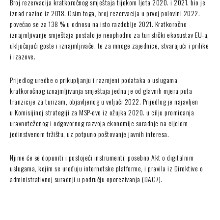
Broj rezervacija kratkoročnog smještaja tijekom ljeta 2020. i 2021. bio je
iznad razine iz 2018. Osim toga, broj rezervacija u prvoj polovini 2022.
povećao se za 138 % u odnosu na isto razdoblje 2021. Kratkoročno
iznajmljivanje smještaja postalo je neophodno za turistički ekosustav EU-a,
uključujući goste i iznajmljivače, te za mnoge zajednice, stvarajući i prilike
i izazove.
Prijedlog uredbe o prikupljanju i razmjeni podataka o uslugama
kratkoročnog iznajmljivanja smještaja jedna je od glavnih mjera puta
tranzicije za turizam, objavljenog u veljači 2022. Prijedlog je najavljen
u Komisijinoj strategiji za MSP-ove iz ožujka 2020. u cilju promicanja
uravnoteženog i odgovornog razvoja ekonomije suradnje na cijelom
jedinstvenom tržištu, uz potpuno poštovanje javnih interesa.
Njime će se dopuniti i postojeći instrumenti, posebno Akt o digitalnim
uslugama, kojim se uređuju internetske platforme, i pravila iz Direktive o
administrativnoj suradnji u području oporezivanja (DAC7).