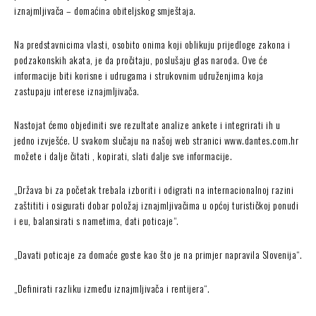
iznajmljivača – domaćina obiteljskog smještaja.
Na predstavnicima vlasti, osobito onima koji oblikuju prijedloge zakona i
podzakonskih akata, je da pročitaju, poslušaju glas naroda. Ove će
informacije biti korisne i udrugama i strukovnim udruženjima koja
zastupaju interese iznajmljivača.
Nastojat ćemo objediniti sve rezultate analize ankete i integrirati ih u
jedno izvješće. U svakom slučaju na našoj web stranici www.dantes.com.hr
možete i dalje čitati , kopirati, slati dalje sve informacije.
„Država bi za početak trebala izboriti i odigrati na internacionalnoj razini
zaštititi i osigurati dobar položaj iznajmljivačima u općoj turističkoj ponudi
i eu, balansirati s nametima, dati poticaje“.
„Davati poticaje za domaće goste kao što je na primjer napravila Slovenija“.
„Definirati razliku između iznajmljivača i rentijera“.