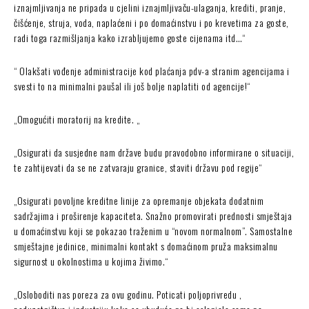
iznajmljivanja ne pripada u cjelini iznajmljivaču-ulaganja, krediti, pranje,
čišćenje, struja, voda, naplaćeni i po domaćinstvu i po krevetima za goste,
radi toga razmišljanja kako izrabljujemo goste cijenama itd…“
“ Olakšati vođenje administracije kod plaćanja pdv-a stranim agencijama i
svesti to na minimalni paušal ili još bolje naplatiti od agencije!“
„Omogućiti moratorij na kredite. „
„Osigurati da susjedne nam države budu pravodobno informirane o situaciji,
te zahtijevati da se ne zatvaraju granice, staviti državu pod regije“
„Osigurati povoljne kreditne linije za opremanje objekata dodatnim
sadržajima i proširenje kapaciteta. Snažno promovirati prednosti smještaja
u domaćinstvu koji se pokazao traženim u “novom normalnom”. Samostalne
smještajne jedinice, minimalni kontakt s domaćinom pruža maksimalnu
sigurnost u okolnostima u kojima živimo.“
„Osloboditi nas poreza za ovu godinu. Poticati poljoprivredu ,