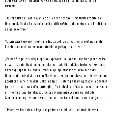
poduzetništvo i industriju kako se ubuduće ne bi oslanjala samo na
turizam.“
“ Osloboditi nas svih davanja do sljedeće sezone. Omogućiti kredite za
likvidnost. Neki od nas neće moći platiti režije tijekom zime, a o kreditima
da ne govorimo.“
“Osvijestiti konkurentnost i prednosti dobrog privatnog smještaja i malih
hotela u odnosu na masivni hotelski smještaj tipa kruzera.“
„Pa kao što je to slučaj u npr. poljoprivredi, nikada mi nije bilo jasno zašto i
privatni iznajmljivači nemaju neke poticaje ili olakšice (osim za izgradnju
bazena). Ispada da iznajmljivači svoju djelatnost doslovno sve sami
financiraju i nikakvi im se troškovi ne priznaju kao olakšice, a istovremeno
poprilično pune proračun. Jako me ljuti i sistem paušalnog plaćanja davanja
(porez, turist. i boravišne pristojbe). To je doslovno “uravnilovka” i ne znam
niti jednu drugu djelatnost u kojoj davanja nisu vezana uz prihode.
Smatram to nepravilnim i smatram da bi se to svakako treba promijeniti.“
“ Početi voditi politiku koja nas podupire i uključiti i ostatak države u