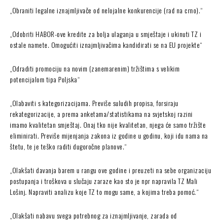
„Obraniti legalne iznajmljivače od nelojalne konkurencije (rad na crno).“
„Odobriti HABOR-ove kredite za bolja ulaganja u smještaje i ukinuti TZ i
ostale namete. Omogućiti iznajmljivačima kandidirati se na EU projekte“
„Odraditi promociju na novim (zanemarenim) tržištima s velikim
potencijalom tipa Poljska“
„Olabaviti s kategorizacijama. Previše suludih propisa, forsiraju
rekategorizacije, a prema anketama/statistikama na svjetskoj razini
imamo kvalitetan smještaj. Onaj tko nije kvalitetan, njega će samo tržište
eliminirati. Previše mijenjanja zakona iz godine u godinu, koji idu nama na
štetu, te je teško raditi dugoročne planove.“
„Olakšati davanja barem u rangu ove godine i preuzeti na sebe organizaciju
postupanja i troškova u slučaju zaraze kao sto je npr napravila TZ Mali
Lošinj. Napraviti analizu koje TZ to mogu same, a kojima treba pomoć.“
„Olakšati nabavu svega potrebnog za iznajmljivanje, zarada od