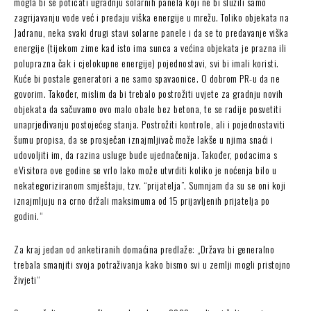
mogla bi se poticati ugradnju solarnih panela koji ne bi služili samo
zagrijavanju vode već i predaju viška energije u mrežu. Toliko objekata na
Jadranu, neka svaki drugi stavi solarne panele i da se to predavanje viška
energije (tijekom zime kad isto ima sunca a većina objekata je prazna ili
poluprazna čak i cjelokupne energije) pojednostavi, svi bi imali koristi.
Kuće bi postale generatori a ne samo spavaonice. O dobrom PR-u da ne
govorim. Također, mislim da bi trebalo postrožiti uvjete za gradnju novih
objekata da sačuvamo ovo malo obale bez betona, te se radije posvetiti
unaprjeđivanju postojećeg stanja. Postrožiti kontrole, ali i pojednostaviti
šumu propisa, da se prosječan iznajmljivač može lakše u njima snaći i
udovoljiti im, da razina usluge bude ujednačenija. Također, podacima s
eVisitora ove godine se vrlo lako može utvrditi koliko je noćenja bilo u
nekategoriziranom smještaju, tzv. “prijatelja”. Sumnjam da su se oni koji
iznajmljuju na crno držali maksimuma od 15 prijavljenih prijatelja po
godini.“
Za kraj jedan od anketiranih domaćina predlaže: „Država bi generalno
trebala smanjiti svoja potraživanja kako bismo svi u zemlji mogli pristojno
živjeti“