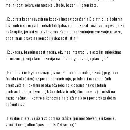
malih (opg, solari, energetske uštede, bazeni,..) projekata.“
„Educirati kadar i uvesti im kodeks lijepog ponašanja.Djelatnici iz dodirnih
državnih institucija bi trebali biti ljubazniji i pokazati vise razumijevanja za
naše upite, jer oni su tu zbog nas. Kad uredno izmirujem sve svoje obveze,
onda imam pravo na pomoć i ljubaznost istih.“
„Edukacija, branding destinacija, okvir za integraciju s ostalim subjektima
u turizmu, jasnija komunikacija nameta i digitalizacija plaćanja.“
„Eliminirati nelegalne iznajmljivače, stimulirati uređenje kuća( pogotovo
fasada i okućnica) uz ponudu financiranja, potaknuti nadzor uličnih
prodavača a i lokalnih prodavača roba na kioscima nekvalitetnih
prehrambenih proizvoda ( lažno deklariranih) čime se varaju turisti na
razne načine…., kontrola koncesija na plažama kao i pomorskog dobra
općenito sl.“
„Fiskalne mjere, vaučeri za domaće tržište (primjer Slovenije u kojoj su
vaučeri ove godine ‘spasili’ turistički sektor)“