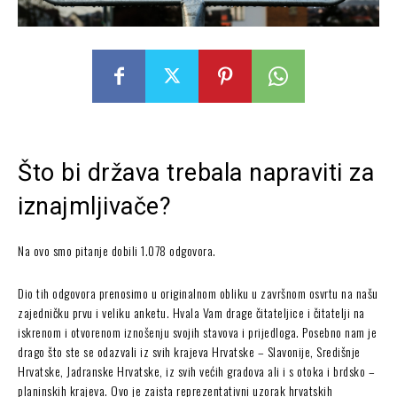
Što bi država trebala napraviti za
iznajmljivače?
Na ovo smo pitanje dobili 1.078 odgovora.
Dio tih odgovora prenosimo u originalnom obliku u završnom osvrtu na našu
zajedničku prvu i veliku anketu. Hvala Vam drage čitateljice i čitatelji na
iskrenom i otvorenom iznošenju svojih stavova i prijedloga. Posebno nam je
drago što ste se odazvali iz svih krajeva Hrvatske – Slavonije, Središnje
Hrvatske, Jadranske Hrvatske, iz svih većih gradova ali i s otoka i brdsko –
planinskih krajeva. Ovo je zaista reprezentativni uzorak hrvatskih