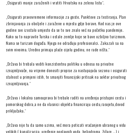
„Osigurati manje zaraženih i vratiti Hrvatsku na zelenu listu“.
„Osigurati pravovremene informacije za goste. Punktove za testiranja. Plan
zbrinjavanja za oboljele i zaražene u mjestu gdje borave. Kod nas je ove
godine sve izostalo umjesto da se to sve znalo već na početku pandemije.
Kako su to napravile Turska i ostale zemlje koje se bave ozbiljno turizmom.
Nama se turizam događa. Njega ne odrađuju profesionalci. Zakazali su na
svim nivoima. Uredno primaju plaće cijelu godinu, ne rade ništa.“
„Država bi trebala voditi konzistentnu politiku u odnosu na privatne
iznajmljivače, na vrijeme donositi propise za nastupajuću sezonu i osigurati
stalnost u primjeni istih, te smanjiti financijski pritisak na sektor privatnog
iznajmljivanja.“
„Država i lokalna samouprava bi trebale raditi na uređenju pristupni cesta i
pomorskog dobra,a ne da vlasnici objekta financiraju cestu,rasvjetu,dovod
priključaka.“
„Država nije tu da samo uzima, već mora poticati vraćanjem ubranog u vidu
velikih ( kanalizacija, uređenje poplavnih voda, heliodroma, žičare,…) i