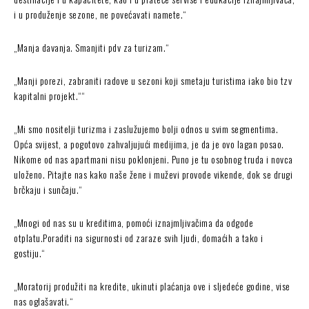
i u produženje sezone, ne povećavati namete.“
„Manja davanja. Smanjiti pdv za turizam.“
„Manji porezi, zabraniti radove u sezoni koji smetaju turistima iako bio tzv
kapitalni projekt.““
„Mi smo nositelji turizma i zaslužujemo bolji odnos u svim segmentima.
Opća svijest, a pogotovo zahvaljujući medijima, je da je ovo lagan posao.
Nikome od nas apartmani nisu poklonjeni. Puno je tu osobnog truda i novca
uloženo. Pitajte nas kako naše žene i muževi provode vikende, dok se drugi
brčkaju i sunčaju.“
„Mnogi od nas su u kreditima, pomoći iznajmljivačima da odgode
otplatu.Poraditi na sigurnosti od zaraze svih ljudi, domaćih a tako i
gostiju.“
„Moratorij produžiti na kredite, ukinuti plaćanja ove i sljedeće godine, vise
nas oglašavati.“