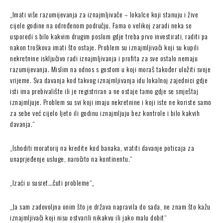
„Imati više razumijevanja za iznajmljivače – lokalce koji stanuju i žive
cijele godine na određenom području. Fama o velikoj zaradi neka se
usporedi s bilo kakvim drugim poslom gdje treba prvo investirati, raditi pa
nakon troškova imati što ostaje. Problem su iznajmljivači koji su kupili
nekretnine isključivo radi iznajmljivanja i profita za sve ostalo nemaju
razumijevanja. Mislim na odnos s gostom u koji moraš također uložiti svoje
vrijeme. Sva davanja kod takvog iznajmljivanja idu lokalnoj zajednici gdje
isti ima prebivalište ili je registriran a ne ostaje tamo gdje se smještaj
iznajmljuje. Problem su svi koji imaju nekretnine i koji iste ne koriste samo
za sebe već cijelo ljeto ili godinu iznajmljuju bez kontrole i bilo kakvih
davanja.“
„Ishoditi moratorij na kredite kod banaka, vratiti davanje poticaja za
unaprjeđenje usluge, naročito na kontinentu.“
„Izaći u susret…čuti probleme“„
„Ja sam zadovoljna onim što je država napravila do sada, ne znam što kažu
iznajmljivači koji nisu ostvarili nikakvu ili jako malu dobit“