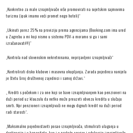
„Konkretno za male iznajmljivače više promovirati na svjetskim sajmovima
turizma (ipak imamo veći promet nego hoteli)“
„Ukinuti porez 25% na proviziju prema agencijama (Booking.com ima ured
u Zagrebu a mi koji nismo u sistemu PDV-a moramo si ga i sami
izračunavati!!!)”
„Kontrola nad slovenskim nekretninama, neprijavljeni iznajmljivači“
„Kontrolirati disko klubove i masovna okupljanja. Zarada pojedinca nanijela
je štetu široj društvenoj zajednici i samoj državi.“
„ Krediti s počekom i za one koji se bave iznajmljivanjem kao penzioneri na
duži period uz klauzulu da netko može preuzeti obvezu kredita u slučaju
smrti. Npr penzioneri iznajmljivači ne mogu dignuti kredit na duži period
radi starosti“.
„Maksimalno pojednostaviti posao iznajmljivača, stimulirati ulaganja u
destinacije i u kapacitete, kao i u prateće servise i edukacije iznajmljivača,