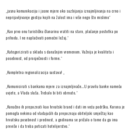
„jasnu komunikaciju i jasne mjere oko suzbijanja iznajmljivanja na crno i
neprijavljivanje gostiju kojih na žalost ima i više nego što mislimo“
„Kao prvo onu turističku članarinu vratiti na staro, plaćanje postotka po
prihodu. I ne naplaćivati pomoćni ležaj.“
„Kategorizirati u skladu s današnjim vremenom. Važnija je kvaliteta i
posebnost, od prosječnosti i forme.“
„Kompletna regionalizacija sustava! „
„Komunicirati s bankama mjere za iznajmljivače…U pravilu banke nameću
uvjete, a Vlada sluša. Trebalo bi biti obrnuto.“
„Konačno ih prepoznati kao hrvatski brand i dati im veću podršku. Korona je
pomogla nekima od vladajućih da prepoznaju obiteljski smještaj kao
hrvatsku posebnost i prednost, a godinama se pričalo o tome da ga ima
previše i da treba poticati hotelijerstvo.“