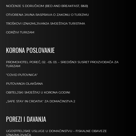
NOĆENJE S DORUČKOM (BED AND BREAKFAST, B&B)
OTVORENA JAVNA RASPRAVA O ZAKONU O TURIZMU
TROŠKOVI IZNAJMLJIVANJA SMJEŠTAJA TURISTIMA
ODRŽIVI TURIZAM
KORONA POSLOVANJE
PROMOHOTEL POREČ, 02. -05. 03. – SREDIŠNJI SUSRET PROIZVOĐAČA ZA
TURIZAM
“COVID PUTOVNICA”
PUTOVANJA OLAKŠANA
OBITELJSKI SMJEŠTAJ U KORONA GODINI
„SAFE STAY IN CROATIA“ ZA DOMAĆINSTVA 2
POREZI I DAVANJA
UGOSTITELJSKE USLUGE U DOMAĆINSTVU – FISKALNE OBAVEZE
IZNAJMLJIVAČA