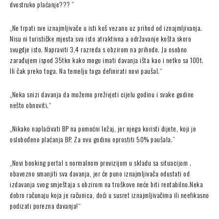
dvostruko plaćanje??? ”
„Ne trpati sve iznajmljivače u isti koš vezano uz prihod od iznajmljivanja.
Nisu ni turističke mjesta sva isto atraktivna a održavanje košta skoro
svugdje isto. Napraviti 3,4 razreda s obzirom na prihode. Ja osobno
zarađujem ispod 35tkn kako mogu imati davanja išta kao i netko sa 100t.
Ili čak preko toga. Na temelju toga definirati novi paušal.“
„Neka snizi davanja da možemo preživjeti cijelu godinu i svake godine
nešto obnoviti.“
„Nikako naplaćivati BP na pomoćni ležaj, jer njega koristi dijete, koji je
oslobođeno plaćanja BP. Za ovu godinu oprostiti 50% paušala.”
„Novi booking portal s normalnom provizijom u skladu sa situacijom .
obavezno smanjiti sva davanja, jer će puno iznajmljivača odustati od
izdavanja svog smještaja s obzirom na troškove neće biti rentabilno.Neka
dobro računaju koja je računica, doći u susret iznajmljivačima ili neefikasno
podizati porezna davanja!“