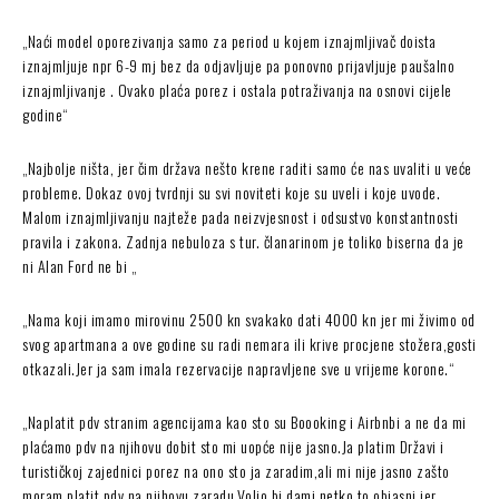
„Naći model oporezivanja samo za period u kojem iznajmljivač doista
iznajmljuje npr 6-9 mj bez da odjavljuje pa ponovno prijavljuje paušalno
iznajmljivanje . Ovako plaća porez i ostala potraživanja na osnovi cijele
godine“
„Najbolje ništa, jer čim država nešto krene raditi samo će nas uvaliti u veće
probleme. Dokaz ovoj tvrdnji su svi noviteti koje su uveli i koje uvode.
Malom iznajmljivanju najteže pada neizvjesnost i odsustvo konstantnosti
pravila i zakona. Zadnja nebuloza s tur. članarinom je toliko biserna da je
ni Alan Ford ne bi „
„Nama koji imamo mirovinu 2500 kn svakako dati 4000 kn jer mi živimo od
svog apartmana a ove godine su radi nemara ili krive procjene stožera,gosti
otkazali.Jer ja sam imala rezervacije napravljene sve u vrijeme korone.“
„Naplatit pdv stranim agencijama kao sto su Boooking i Airbnbi a ne da mi
plaćamo pdv na njihovu dobit sto mi uopće nije jasno.Ja platim Državi i
turističkoj zajednici porez na ono sto ja zaradim,ali mi nije jasno zašto
moram platit pdv na njihovu zaradu.Volio bi dami netko to objasni jer