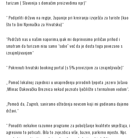
turizam ( Slavonija s domaćim proizvodima npr)“
“ Podijeliti državu na regije, županije pri kreiranju izvješća za turiste (kao
što to čini Njemačka za Hrvatsku)“
“Podržati nas u našim naporima,ipak mi doprinosimo priličan prihod i
smatram da turizam nisu samo “sobe” već da je dosta toga povezano s
iznajmljivanjem“
“ Pokrenuti hrvatski booking portal (s 5% provizijom za iznajmljivače)“
„ Pomoć lokalnoj zajednici u unapređenju prirodnih ljepota ,jezero Jošava
,Mlinac Đakovačka Breznica nekad poznato lječilište s termalnom vodom“.
„Pomoći da, Zagreb, saniramo oštećenja novcem koji mi godinama dajemo
državi.“
“ Ponuditi nekakve razumne programe za poboljšanje kvalitete smještaja, i
agresivno to poticati. Bila to zvjezdica više, bazen, parkirno mjesto. Npr.