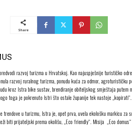
Share
MUS
predvodi razvoj turizma u Hrvatskoj. Kao najuspješnije turističko odre
renula razvoj ruralnog turizma, ponudu kuća za odmor, agroturističku p
nudu kroz Istra bike sustav, brendiranje obiteljskog smještaja putem 
o toga je pokrenuto Istri što ostale županije tek nastoje „kopirati“.
e trendove u turizmu, Istra je, opet prva, uvela ekološku markicu za s
eži biti prijateljski prema okolišu, „Eco friendly“. Misija „Eco domus