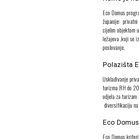
Eco Domus program
županije: privatni
cijelim objektom 
ležajeva ,koji se 
poslovanje.
Polazišta 
Usklađivanje priv
turizma RH do 20
odjela za turizam
diversifikaciju na
Eco Domus k
Eco Domus kriterij