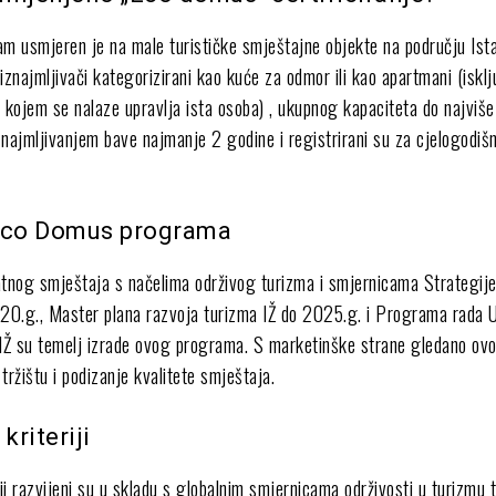
 usmjeren je na male turističke smještajne objekte na području Ist
 iznajmljivači kategorizirani kao kuće za odmor ili kao apartmani (iskl
u kojem se nalaze upravlja ista osoba) , ukupnog kapaciteta do najviš
iznajmljivanjem bave najmanje 2 godine i registrirani su za cjelogodiš
Eco Domus programa
atnog smještaja s načelima održivog turizma i smjernicama Strategije
20.g., Master plana razvoja turizma IŽ do 2025.g. i Programa rada
 IŽ su temelj izrade ovog programa. S marketinške strane gledano ovo 
 tržištu i podizanje kvalitete smještaja.
riteriji
i razvijeni su u skladu s globalnim smjernicama održivosti u turizmu 