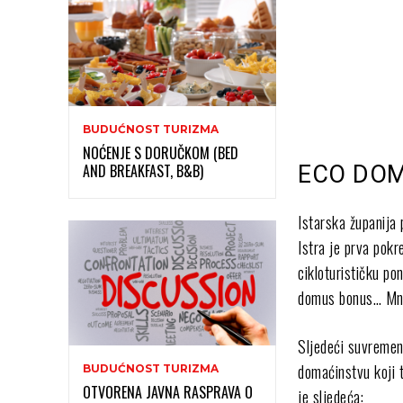
BUDUĆNOST TURIZMA
NOĆENJE S DORUČKOM (BED
AND BREAKFAST, B&B)
ECO DO
Istarska županija 
Istra je prva pok
cikloturističku po
domus bonus… Mnog
Sljedeći suvremen
domaćinstvu koji t
BUDUĆNOST TURIZMA
OTVORENA JAVNA RASPRAVA O
je sljedeća: