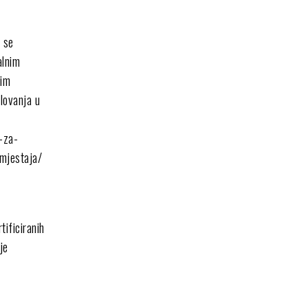
u se
alnim
nim
elovanja u
l-za-
smjestaja/
tificiranih
je