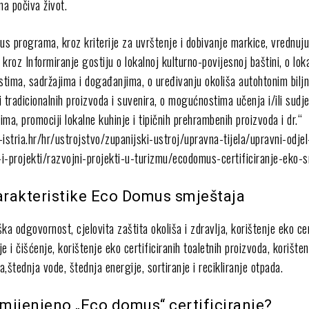
ma počiva život.
s programa, kroz kriterije za uvrštenje i dobivanje markice, vrednuj
i kroz Informiranje gostiju o lokalnoj kulturno-povijesnoj baštini, o lok
stima, sadržajima i događanjima, o uređivanju okoliša autohtonim bilj
 tradicionalnih proizvoda i suvenira, o mogućnostima učenja i/ili sudj
jima, promociji lokalne kuhinje i tipičnih prehrambenih proizvoda i dr.“
istria.hr/hr/ustrojstvo/zupanijski-ustroj/upravna-tijela/upravni-odje
i-projekti/razvojni-projekti-u-turizmu/ecodomus-certificiranje-eko-
rakteristike Eco Domus smještaja
ka odgovornost, cjelovita zaštita okoliša i zdravlja, korištenje eko cer
e i čišćenje, korištenje eko certificiranih toaletnih proizvoda, korišten
a,štednja vode, štednja energije, sortiranje i recikliranje otpada.
mijenjeno „Eco domus“ certificiranje?