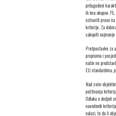
prilagođeni karakt
ih ima ukupno 75,
ostvariti pravo n
kriterije. Za dob
sakupiti najmanje
Pretpostavke za u
propisima i posjed
način ne predstavl
EU standardima, p
Nad svim objektima
poštivanja kriter
Odluku o dodjeli c
navedenih kriteri
nalazi, te da li ob