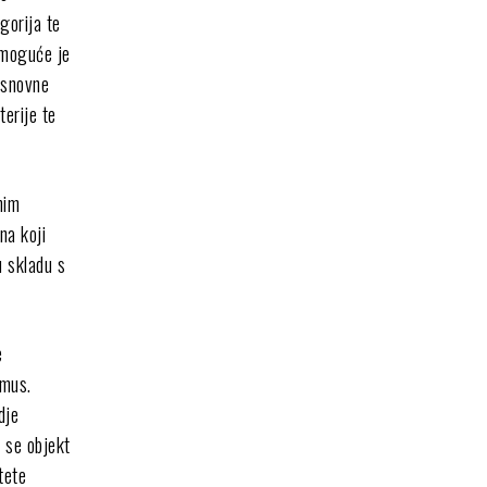
egorija te
 moguće je
osnovne
erije te
nim
na koji
u skladu s
e
omus.
dje
 se objekt
tete