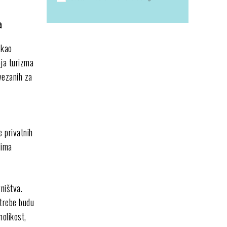
a
 kao
oja turizma
vezanih za
 privatnih
lima
vništva.
otrebe budu
nolikost,