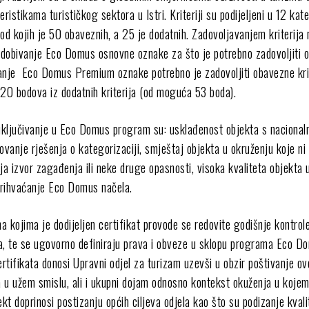
eristikama turističkog sektora u Istri. Kriteriji su podijeljeni u 12 kat
 od kojih je 50 obaveznih, a 25 je dodatnih. Zadovoljavanjem kriterija
a dobivanje Eco Domus osnovne oznake za što je potrebno zadovoljiti 
ivanje Eco Domus Premium oznake potrebno je zadovoljiti obavezne krit
 20 bodova iz dodatnih kriterija (od moguća 53 boda).
ključivanje u Eco Domus program su: usklađenost objekta s nacional
ovanje rješenja o kategorizaciji, smještaj objekta u okruženju koje ni 
ja izvor zagađenja ili neke druge opasnosti, visoka kvaliteta objekta 
rihvaćanje Eco Domus načela.
 kojima je dodijeljen certifikat provode se redovite godišnje kontrol
ija, te se ugovorno definiraju prava i obveze u sklopu programa Eco D
ertifikata donosi Upravni odjel za turizam uzevši u obzir poštivanje ov
ja u užem smislu, ali i ukupni dojam odnosno kontekst okuženja u kojem
jekt doprinosi postizanju općih ciljeva odjela kao što su podizanje kvali