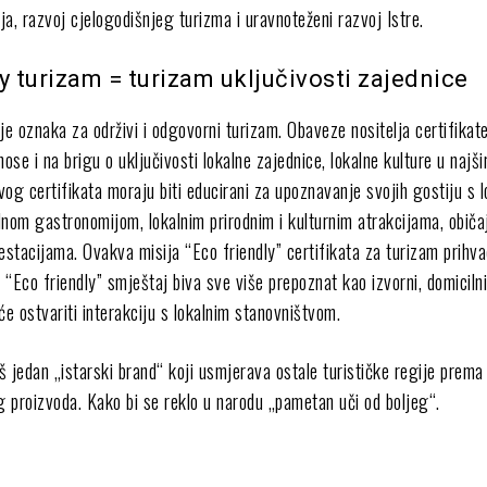
a, razvoj cjelogodišnjeg turizma i uravnoteženi razvoj Istre.
y turizam = turizam uključivosti zajednice
je oznaka za održivi i odgovorni turizam. Obaveze nositelja certifikat
nose i na brigu o uključivosti lokalne zajednice, lokalne kulture u najš
ovog certifikata moraju biti educirani za upoznavanje svojih gostiju s 
lnom gastronomijom, lokalnim prirodnim i kulturnim atrakcijama, običa
estacijama. Ovakva misija “Eco friendly” certifikata za turizam prihv
a “Eco friendly” smještaj biva sve više prepoznat kao izvorni, domiciln
e ostvariti interakciju s lokalnim stanovništvom.
š jedan „istarski brand“ koji usmjerava ostale turističke regije prem
g proizvoda. Kako bi se reklo u narodu „pametan uči od boljeg“.