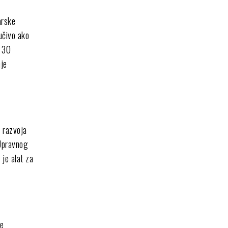
arske
jučivo ako
e 30
nje
 razvoja
 Upravnog
je alat za
te