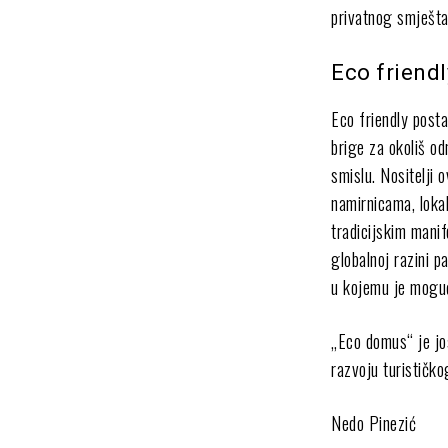
privatnog smještaj
Eco friendl
Eco friendly posta
brige za okoliš od
smislu. Nositelji 
namirnicama, loka
tradicijskim manif
globalnoj razini p
u kojemu je moguć
„Eco domus“ je jo
razvoju turističko
Nedo Pinezić