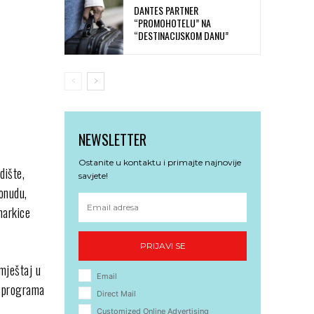
DANTES PARTNER
“PROMOHOTELU” NA
“DESTINACIJSKOM DANU”
NEWSLETTER
Ostanite u kontaktu i primajte najnovije
dište,
savjete!
onudu,
markice
PRIJAVI SE
mještaj u
Email
“ programa
Direct Mail
Customized Online Advertising