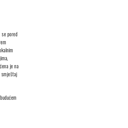
e se pored
irem
lokalnim
jima,
aćena je na
i smještaj
a budućem