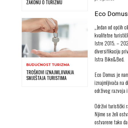
ZAKONU O TURIZMU
Eco Domus –
„Jedan od općih ci
kvalitetne turisti
Istre 2015. – 202
diversifikaciju pr
Istra Bike&Bed.
BUDUĆNOST TURIZMA
TROŠKOVI IZNAJMLJIVANJA
Eco Domus je nami
SMJEŠTAJA TURISTIMA
iznajmljivača na d
održivog razvoja i
Održivi turistički
Njime se želi ostv
ostvarene tako da 