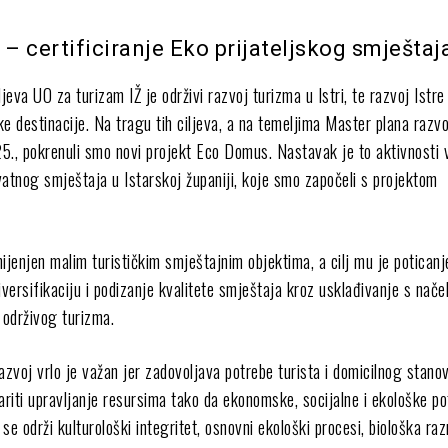
 certificiranje Eko prijateljskog smještaj
ljeva UO za turizam IŽ je održivi razvoj turizma u Istri, te razvoj Istre
čke destinacije. Na tragu tih ciljeva, a na temeljima Master plana razv
5., pokrenuli smo novi projekt Eco Domus. Nastavak je to aktivnosti 
ivatnog smještaja u Istarskoj županiji, koje smo započeli s projektom
jenjen malim turističkim smještajnim objektima, a cilj mu je poticanje
iversifikaciju i podizanje kvalitete smještaja kroz usklađivanje s nače
 održivog turizma.
 razvoj vrlo je važan jer zadovoljava potrebe turista i domicilnog stano
ariti upravljanje resursima tako da ekonomske, socijalne i ekološke p
se održi kulturološki integritet, osnovni ekološki procesi, biološka raz