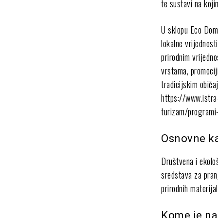
te sustavi na koji
U sklopu Eco Domu
lokalne vrijednost
prirodnim vrijedno
vrstama, promociji
tradicijskim običa
https://www.istra-
turizam/programi-
Osnovne ka
Društvena i ekološ
sredstava za pranj
prirodnih materijal
Kome je na