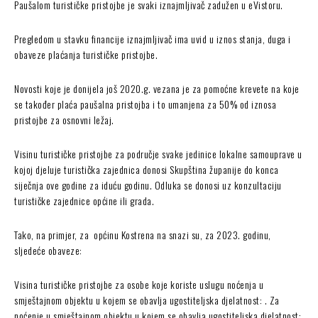
Paušalom turističke pristojbe je svaki iznajmljivač zadužen u eVistoru.
Pregledom u stavku financije iznajmljivač ima uvid u iznos stanja, duga i
obaveze plaćanja turističke pristojbe.
Novosti koje je donijela još 2020.g. vezana je za pomoćne krevete na koje
se također plaća paušalna pristojba i to umanjena za 50% od iznosa
pristojbe za osnovni ležaj.
Visinu turističke pristojbe za područje svake jedinice lokalne samouprave u
kojoj djeluje turistička zajednica donosi Skupština županije do konca
siječnja ove godine za iduću godinu. Odluka se donosi uz konzultaciju
turističke zajednice općine ili grada.
Tako, na primjer, za općinu Kostrena na snazi su, za 2023. godinu,
sljedeće obaveze:
Visina turističke pristojbe za osobe koje koriste uslugu noćenja u
smještajnom objektu u kojem se obavlja ugostiteljska djelatnost: . Za
noćenje u smještajnom objektu u kojem se obavlja ugostiteljska djelatnost: