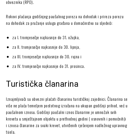
obveznika (RPO).
Rokovi plaćanja godišnjeg paušalnog poreza na dohodak i prireza porezu
na dohodak za pružanje usluga građana u domaćinstvu su sljedeći:
za I. tromjesečje najkasnije do 31. ožujka,
za II. tromjesečje najkasnije do 30. lipnja,
za III. tromjesečje najkasnije do 30. rujna i
za IV. tromjesečje najkasnije do 31. prosinca.
Turistička članarina
Iznajmljivači su obvezni plaćati članarinu turističkoj zajednici. Članarina se
više ne plaća temeljem postotnog izračuna na ukupan godišnji prihod, već u
paušalnom iznosu. Godišnji paušalni iznos članarine je umnožak svih
kreveta u smještajnom objektu u prethodnoj godini ( osnovnih i pomoćnih)i
i iznosa članarine za svaki krevet, utvrđenih rješenjem nadležnog upravnog
tijela.