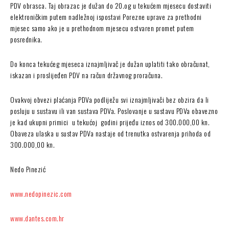
PDV obrasca. Taj obrazac je dužan do 20.og u tekućem mjesecu dostaviti
elektroničkim putem nadležnoj ispostavi Porezne uprave za prethodni
mjesec samo ako je u prethodnom mjesecu ostvaren promet putem
posrednika.
Do konca tekućeg mjeseca iznajmljivač je dužan uplatiti tako obračunat,
iskazan i proslijeđen PDV na račun državnog proračuna.
Ovakvoj obvezi plaćanja PDVa podliježu svi iznajmljivači bez obzira da li
posluju u sustavu ili van sustava PDVa. Poslovanje u sustavu PDVa obavezno
je kad ukupni primici u tekućoj godini prijeđu iznos od 300.000,00 kn.
Obaveza ulaska u sustav PDVa nastaje od trenutka ostvarenja prihoda od
300.000,00 kn.
Nedo Pinezić
www.nedopinezic.com
www.dantes.com.hr