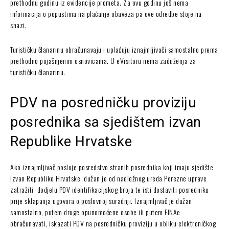
prethodnu godinu iz evidencije prometa. Za ovu godinu još nema
informacija o popustima na plaćanje obaveza pa ove odredbe stoje na
snazi.
Turističku članarinu obračunavaju i uplaćuju iznajmljivači samostalno prema
prethodno pojašnjenim osnovicama. U eVisitoru nema zaduženja za
turističku članarinu.
PDV na posredničku proviziju
posrednika sa sjedištem izvan
Republike Hrvatske
Ako iznajmljivač posluje posredstvo stranih posrednika koji imaju sjedište
izvan Republike Hrvatske, dužan je od nadležnog ureda Porezne uprave
zatražiti dodjelu PDV identifikacijskog broja te isti dostaviti posredniku
prije sklapanja ugovora o poslovnoj suradnji. Iznajmljivač je dužan
samostalno, putem druge opunomoćene osobe ili putem FINAe
obračunavati, iskazati PDV na posredničku proviziju u obliku elektroničkog