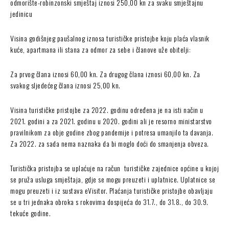
odmorište-robinzonski smještaj iznosi 250,00 kn za svaku smještajnu
jedinicu
Visina godišnjeg paušalnog iznosa turističke pristojbe koju plaća vlasnik
kuće, apartmana ili stana za odmor za sebe i članove uže obitelji:
Za prvog člana iznosi 60,00 kn. Za drugog člana iznosi 60,00 kn. Za
svakog sljedećeg člana iznosi 25,00 kn.
Visina turističke pristojbe za 2022. godinu određena je na isti način u
2021. godini a za 2021. godinu u 2020. godini ali je resorno ministarstvo
pravilnikom za obje godine zbog pandemije i potresa umanjilo ta davanja.
Za 2022. za sada nema naznaka da bi moglo doći do smanjenja obveza.
Turistička pristojba se uplaćuje na račun turističke zajednice općine u kojoj
se pruža usluga smještaja, gdje se mogu preuzeti i uplatnice. Uplatnice se
mogu preuzeti i iz sustava eVisitor. Plaćanja turističke pristojbe obavljaju
se u tri jednaka obroka s rokovima dospijeća do 31.7., do 31.8., do 30.9.
tekuće godine.