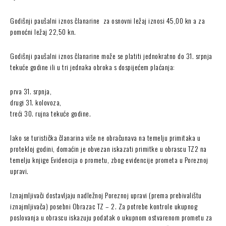
Godišnji paušalni iznos članarine za osnovni ležaj iznosi 45,00 kn a za
pomoćni ležaj 22,50 kn.
Godišnji paušalni iznos članarine može se platiti jednokratno do 31. srpnja
tekuće godine ili u tri jednaka obroka s dospijećem plaćanja:
prva 31. srpnja,
drugi 31. kolovoza,
treći 30. rujna tekuće godine.
Iako se turistička članarina više ne obračunava na temelju primitaka u
protekloj godini, domaćin je obvezan iskazati primitke u obrascu TZ2 na
temelju knjige Evidencija o prometu, zbog evidencije prometa u Poreznoj
upravi.
Iznajmljivači dostavljaju nadležnoj Poreznoj upravi (prema prebivalištu
iznajmljivača) posebni Obrazac TZ – 2. Za potrebe kontrole ukupnog
poslovanja u obrascu iskazuju podatak o ukupnom ostvarenom prometu za