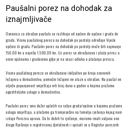
Paušalni porez na dohodak za
iznajmljivače
Osnovica za obračun paušala se razlikuje od općine do općine i grada do
grada. Visinu paušalnog poreza na dohodak po postelji određuje Vijeće
općine ili grada. Paušalni porez na dohodak po postelji može biti najmanje
150,00 kn a najviše 1.500,00 kn. Uz porez se obračunava i plaća prirez u
onim općinama i gradovima gdje je na snazi odluka o plaćanju prireza.
Visina paušalnog poreza se obračunava isključivo po broju osnovnih
ležajeva u domaćinstvu, pomoćni ležajevi ne ulaze u obračun. Na paušal ne
utječe popunjenost smještaja niti broj dana u godini u kojima pružamo
ugostiteljske usluge u domaćinstvu.
Paušalni porez smo dužni uplatiti na račun grada/općine u kojemu pružamo
uslugu smještaja, a plaćamo ga tromjesečno na temelju rješenja kojeg nam
izdaje Porezna uprava. Da bi dobili to rješenje, moramo imati valjano ono
drugo Rješenje o registriranoj djelatnosti i upisati se u Registar poreznih