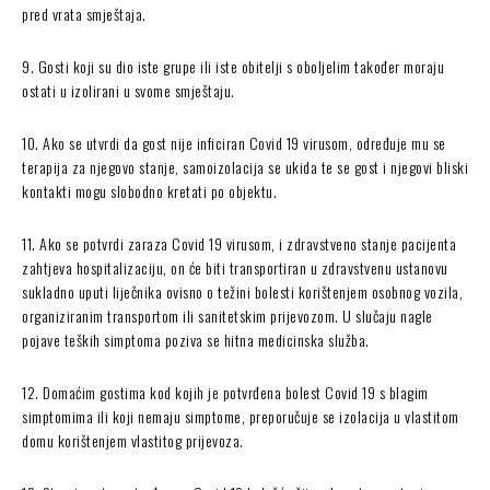
pred vrata smještaja.
9. Gosti koji su dio iste grupe ili iste obitelji s oboljelim također moraju
ostati u izolirani u svome smještaju.
10. Ako se utvrdi da gost nije inficiran Covid 19 virusom, određuje mu se
terapija za njegovo stanje, samoizolacija se ukida te se gost i njegovi bliski
kontakti mogu slobodno kretati po objektu.
11. Ako se potvrdi zaraza Covid 19 virusom, i zdravstveno stanje pacijenta
zahtjeva hospitalizaciju, on će biti transportiran u zdravstvenu ustanovu
sukladno uputi liječnika ovisno o težini bolesti korištenjem osobnog vozila,
organiziranim transportom ili sanitetskim prijevozom. U slučaju nagle
pojave teških simptoma poziva se hitna medicinska služba.
12. Domaćim gostima kod kojih je potvrđena bolest Covid 19 s blagim
simptomima ili koji nemaju simptome, preporučuje se izolacija u vlastitom
domu korištenjem vlastitog prijevoza.