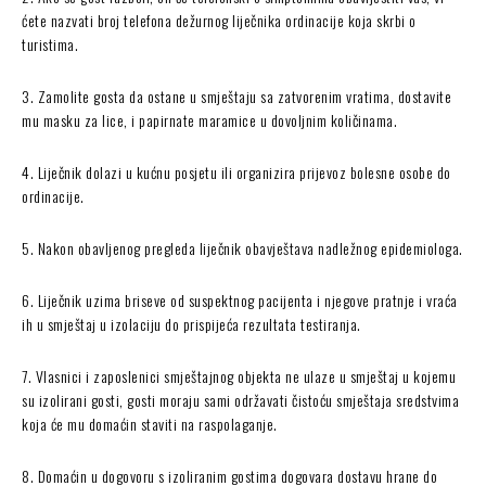
ćete nazvati broj telefona dežurnog liječnika ordinacije koja skrbi o
turistima.
3. Zamolite gosta da ostane u smještaju sa zatvorenim vratima, dostavite
mu masku za lice, i papirnate maramice u dovoljnim količinama.
4. Liječnik dolazi u kućnu posjetu ili organizira prijevoz bolesne osobe do
ordinacije.
5. Nakon obavljenog pregleda liječnik obavještava nadležnog epidemiologa.
6. Liječnik uzima briseve od suspektnog pacijenta i njegove pratnje i vraća
ih u smještaj u izolaciju do prispijeća rezultata testiranja.
7. Vlasnici i zaposlenici smještajnog objekta ne ulaze u smještaj u kojemu
su izolirani gosti, gosti moraju sami održavati čistoću smještaja sredstvima
koja će mu domaćin staviti na raspolaganje.
8. Domaćin u dogovoru s izoliranim gostima dogovara dostavu hrane do