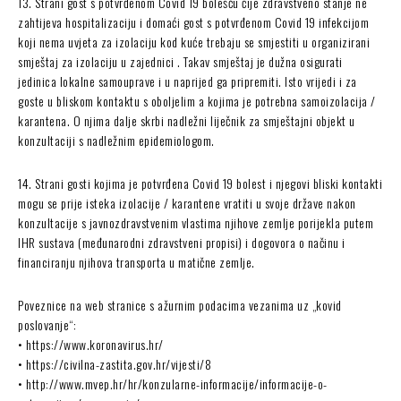
13. Strani gost s potvrđenom Covid 19 bolešću čije zdravstveno stanje ne
zahtijeva hospitalizaciju i domaći gost s potvrđenom Covid 19 infekcijom
koji nema uvjeta za izolaciju kod kuće trebaju se smjestiti u organizirani
smještaj za izolaciju u zajednici . Takav smještaj je dužna osigurati
jedinica lokalne samouprave i u naprijed ga pripremiti. Isto vrijedi i za
goste u bliskom kontaktu s oboljelim a kojima je potrebna samoizolacija /
karantena. O njima dalje skrbi nadležni liječnik za smještajni objekt u
konzultaciji s nadležnim epidemiologom.
14. Strani gosti kojima je potvrđena Covid 19 bolest i njegovi bliski kontakti
mogu se prije isteka izolacije / karantene vratiti u svoje države nakon
konzultacije s javnozdravstvenim vlastima njihove zemlje porijekla putem
IHR sustava (međunarodni zdravstveni propisi) i dogovora o načinu i
financiranju njihova transporta u matične zemlje.
Poveznice na web stranice s ažurnim podacima vezanima uz „kovid
poslovanje“:
• https://www.koronavirus.hr/
• https://civilna-zastita.gov.hr/vijesti/8
• http://www.mvep.hr/hr/konzularne-informacije/informacije-o-