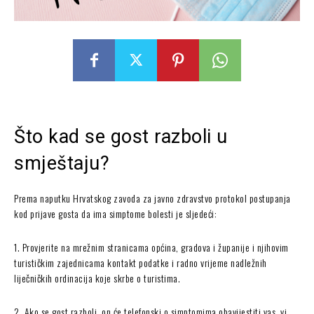
Što kad se gost razboli u
smještaju?
Prema naputku Hrvatskog zavoda za javno zdravstvo protokol postupanja
kod prijave gosta da ima simptome bolesti je sljedeći:
1. Provjerite na mrežnim stranicama općina, gradova i županije i njihovim
turističkim zajednicama kontakt podatke i radno vrijeme nadležnih
liječničkih ordinacija koje skrbe o turistima.
2. Ako se gost razboli, on će telefonski o simptomima obavijestiti vas, vi