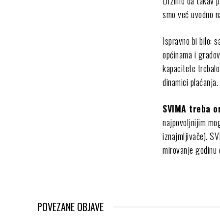
Držimo da takav p
smo već uvodno na
Ispravno bi bilo: 
općinama i gradov
kapacitete trebal
dinamici plaćanja.
SVIMA treba o
najpovoljnijim mo
iznajmljivače). S
mirovanje godinu 
POVEZANE OBJAVE