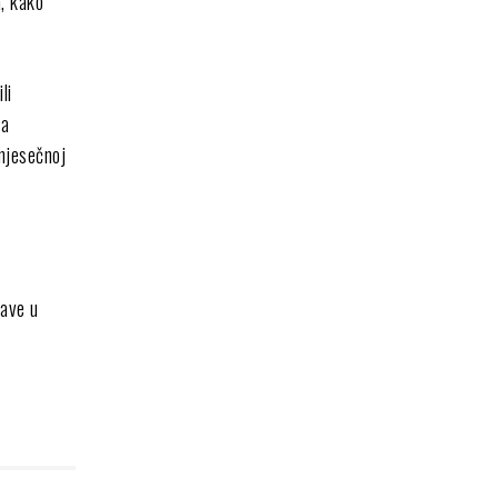
, kako
li
la
mjesečnoj
tave u