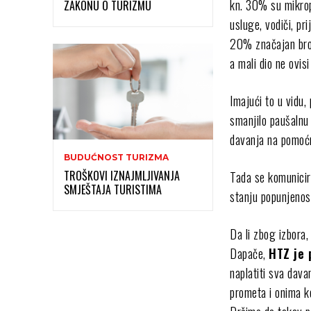
kn. 30% su mikrop
ZAKONU O TURIZMU
usluge, vodiči, pr
20% značajan broj
a mali dio ne ovis
Imajući to u vidu
smanjilo paušalnu 
davanja na pomoćn
BUDUĆNOST TURIZMA
TROŠKOVI IZNAJMLJIVANJA
Tada se komunicir
SMJEŠTAJA TURISTIMA
stanju popunjenost
Da li zbog izbora,
Dapače,
HTZ je 
naplatiti sva dav
prometa i onima k