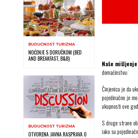
BUDUĆNOST TURIZMA
NOĆENJE S DORUČKOM (BED
AND BREAKFAST, B&B)
Naše mišljenje
domaćinstvu:
Činjenica je da uk
pojedinačno je mož
ukupnosti ove god
S druge strane ob
BUDUĆNOST TURIZMA
iako su pojedinač
OTVORENA JAVNA RASPRAVA O