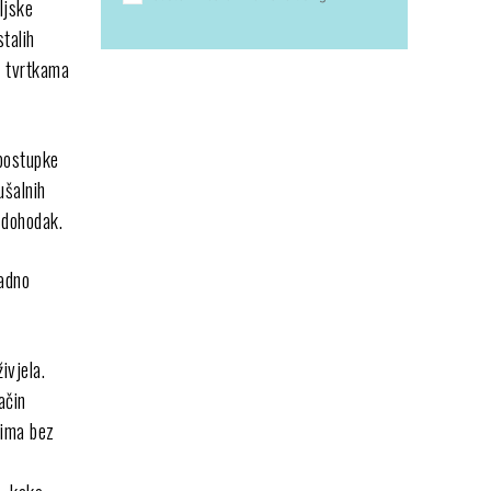
ljske
stalih
m tvrtkama
 postupke
ušalnih
 dohodak.
ladno
ivjela.
ačin
nima bez