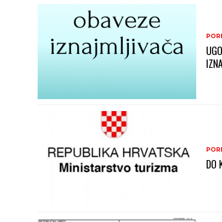
PORE
UGO
IZN
PORE
DO 