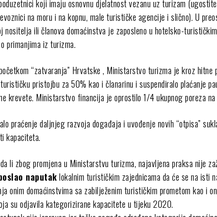
oduzetnici koji imaju osnovnu djelatnost vezanu uz turizam (ugostite
ijevoznici na moru i na kopnu, male turističke agencije i slično). U preo
 nositelja ili članova domaćinstva je zaposleno u hotelsko-turistički
i o primanjima iz turizma.
, početkom “zatvaranja” Hrvatske , Ministarstvo turizma je kroz hitne
turističku pristojbu za 50% kao i članarinu i suspendiralo plaćanje pa
e krevete. Ministarstvo financija je oprostilo 1/4 ukupnog poreza na
alo praćenje daljnjeg razvoja događaja i uvođenje novih “otpisa” suk
i kapaciteta.
 da li zbog promjena u Ministarstvu turizma, najavljena praksa nije zaž
poslao naputak
lokalnim turističkim zajednicama da će se na isti n
anja onim domaćinstvima sa zabilježenim turističkim prometom kao i o
oja su odjavila kategorizirane kapacitete u tijeku 2020.