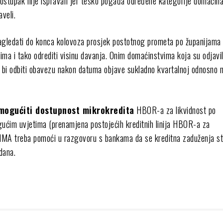
ostupak nije ispravan jer teško pogađa određene kategorije domaćina
veli.
sagledati do konca kolovoza prosjek postotnog prometa po županijama i
ima i tako odrediti visinu davanja. Onim domaćinstvima koja su odjavi
o bi odbiti obavezu nakon datuma objave sukladno kvartalnoj odnosno 
mogućiti dostupnost mikrokredita
HBOR-a za likvidnost po
gućim uvjetima (prenamjena postojećih kreditnih linija HBOR-a za
VIMA treba pomoći u razgovoru s bankama da se kreditna zaduženja s
dana.