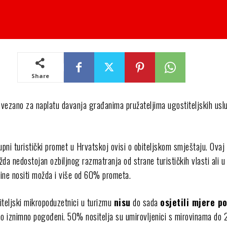
Share
vezano za naplatu davanja građanima pružateljima ugostiteljskih usl
upni turistički promet u Hrvatskoj ovisi o obiteljskom smještaju. Ovaj
da nedostojan ozbiljnog razmatranja od strane turističkih vlasti ali u
ine nositi možda i više od 60% prometa.
iteljski mikropoduzetnici u turizmu
nisu
do sada
osjetili mjere p
no iznimno pogođeni. 50% nositelja su umirovljenici s mirovinama do