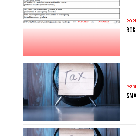
PORE
ROK
PORE
SMA