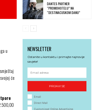
DANTES PARTNER
“PROMOHOTELU” NA
“DESTINACIJSKOM DANU”
NEWSLETTER
uga u
Ostanite u kontaktu i primajte najnovije
savjete!
 smještaj
 svojoj će
PRIJAVI SE
otpore
Email
Direct Mail
 2.500,00
Customized Online Advertising