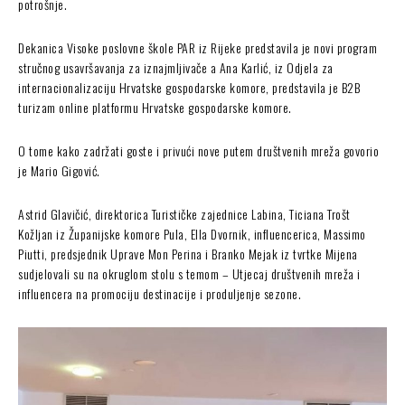
potrošnje.
Dekanica Visoke poslovne škole PAR iz Rijeke predstavila je novi program
stručnog usavršavanja za iznajmljivače a Ana Karlić, iz Odjela za
internacionalizaciju Hrvatske gospodarske komore, predstavila je B2B
turizam online platformu Hrvatske gospodarske komore.
O tome kako zadržati goste i privući nove putem društvenih mreža govorio
je Mario Gigović.
Astrid Glavičić, direktorica Turističke zajednice Labina, Ticiana Trošt
Kožljan iz Županijske komore Pula, Ella Dvornik, influencerica, Massimo
Piutti, predsjednik Uprave Mon Perina i Branko Mejak iz tvrtke Mijena
sudjelovali su na okruglom stolu s temom – Utjecaj društvenih mreža i
influencera na promociju destinacije i produljenje sezone.