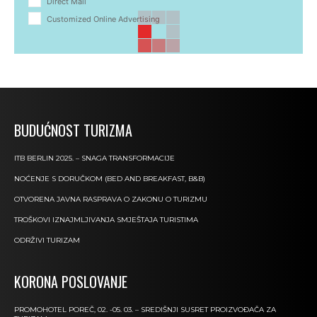
Direct Mail
Customized Online Advertising
BUDUĆNOST TURIZMA
ITB BERLIN 2025. – SNAGA TRANSFORMACIJE
NOĆENJE S DORUČKOM (BED AND BREAKFAST, B&B)
OTVORENA JAVNA RASPRAVA O ZAKONU O TURIZMU
TROŠKOVI IZNAJMLJIVANJA SMJEŠTAJA TURISTIMA
ODRŽIVI TURIZAM
KORONA POSLOVANJE
PROMOHOTEL POREČ, 02. -05. 03. – SREDIŠNJI SUSRET PROIZVOĐAČA ZA