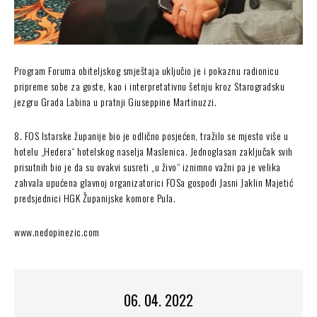
Program Foruma obiteljskog smještaja uključio je i pokaznu radionicu
pripreme sobe za goste, kao i interpretativnu šetnju kroz Starogradsku
jezgru Grada Labina u pratnji Giuseppine Martinuzzi.
8. FOS Istarske županije bio je odlično posjećen, tražilo se mjesto više u
hotelu „Hedera“ hotelskog naselja Maslenica. Jednoglasan zaključak svih
prisutnih bio je da su ovakvi susreti „u živo“ iznimno važni pa je velika
zahvala upućena glavnoj organizatorici FOSa gospođi Jasni Jaklin Majetić
predsjednici HGK Županijske komore Pula.
www.nedopinezic.com
06. 04. 2022