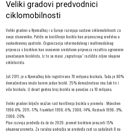
Veliki gradovi predvodnici
ciklomobilnosti
Veliki gradovi u Njemačkoj i u Europi razvijaju sustave ciklomobilnosti za
svoje stanovnike. Potiče se korištenje bicikla kao prijevoznog sredstva u
svakodnevnoj upotrebi. Organizacija intermodalnog i multimodalnog
prijevoza s biciklom kao osnovnim sredstvom prijevoza rezultira ogromnim
povećanjem biciklista. Iz te se mase „regrutiraju“ različite ciljne skupine
cikloturista.
Još 2011. je u Njemačkoj bilo registrirano 70 milijuna bicikala. Tada je 80%
domaćinstava imalo barem jedan bicikl. 25% domaćinstava ima čak tri i
više bicikala. U deset godina broj bicikla se povećao za 10 milijuna.
Veliki gradovi bilježe snažan rast korištenja bicikla u prometu : München
1996-6%, 2011.-17%, Frankfurt 1998.-6%, 2008.-14%, Rostock 1998.-9%,
2008.-20%
Plan razvoja predviđa da će do 2020. promet biciklom preuzeti 15%
ukupnog prometa. Za ruralna područja se predviđa rast sa sadašnjih 8 na