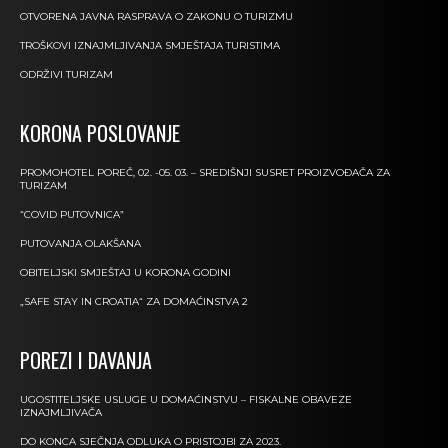
OTVORENA JAVNA RASPRAVA O ZAKONU O TURIZMU
TROŠKOVI IZNAJMLJIVANJA SMJEŠTAJA TURISTIMA
ODRŽIVI TURIZAM
KORONA POSLOVANJE
PROMOHOTEL POREČ, 02. -05. 03. – SREDIŠNJI SUSRET PROIZVOĐAČA ZA
TURIZAM
“COVID PUTOVNICA”
PUTOVANJA OLAKŠANA
OBITELJSKI SMJEŠTAJ U KORONA GODINI
„SAFE STAY IN CROATIA“ ZA DOMAĆINSTVA 2
POREZI I DAVANJA
UGOSTITELJSKE USLUGE U DOMAĆINSTVU – FISKALNE OBAVEZE
IZNAJMLJIVAČA
DO KONCA SJEČNJA ODLUKA O PRISTOJBI ZA 2023.