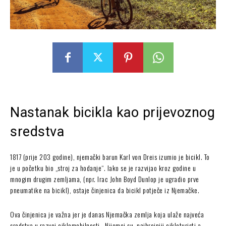
Nastanak bicikla kao prijevoznog
sredstva
1817 (prije 203 godine), njemački barun Karl von Dreis izumio je bicikl. To
je u početku bio „stroj za hodanje“. Iako se je razvijao kroz godine u
mnogim drugim zemljama, (npr. Irac John Boyd Dunlop je ugradio prve
pneumatike na bicikl), ostaje činjenica da bicikl potječe iz Njemačke.
Ova činjenica je važna jer je danas Njemačka zemlja koja ulaže najveća
sredstva u razvoj ciklomobilnosti. Nijemci su najbrojniji cikloturisti a