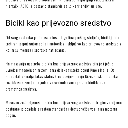
njemački ADFC je postavio standarde za „bike friendly“ usluge.
Bicikl kao prijevozno sredstvo
Od svog nastanka pa do osamdesetih godina prošlog stoljeća, bicikl je bio
tretiran, poput automobila i motocikla, isključivo kao prijevozno sredstvo s
kojim su moguća i sportska natjecanja.
Najmasovnija upotreba bicikla kao prijevoznog sredstva bila je i još je
uvijek u mnogoljudnim zemljama dalekog istoka poput Kine i Indije. Od
europskih zemalja takav status kroz povijest imaju Nizozemska i Danska,
ravničarske zemlje pogodne za svakodnevnu uporabu bicikla kao
prometnog sredstva.
Masovna zastupljenost bicikla kao prijevoznog sredstva u drugim zemljama
postupno je opadala s rastom standarda i dostupnošću vozila na motorni
pogon.