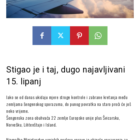
Stigao je i taj, dugo najavljivani
15. lipanj
Iako se od danas ukidaju mjere stroge kontrole i zabrane kretanja među
zemljama šengenskog sporazuma, do punog povratka na staro proći će još
neko vrijeme.
Šengenska zona obuhvaća 22 zemlje Europske unije plus Švicarsku,
Norvešku, Lihtenštajn i Island.
Njemačko Ministarstvo vanjskih poslova upravo je ukinulo upozorenje za