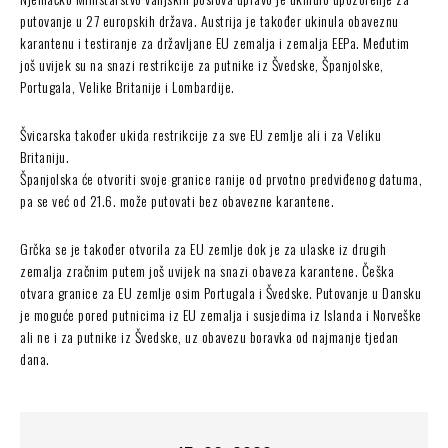
putovanje u 27 europskih država. Austrija je također ukinula obaveznu
karantenu i testiranje za državljane EU zemalja i zemalja EEPa. Međutim
još uvijek su na snazi restrikcije za putnike iz Švedske, Španjolske,
Portugala, Velike Britanije i Lombardije.
Švicarska također ukida restrikcije za sve EU zemlje ali i za Veliku
Britaniju.
Španjolska će otvoriti svoje granice ranije od prvotno predviđenog datuma,
pa se već od 21.6. može putovati bez obavezne karantene.
Grčka se je također otvorila za EU zemlje dok je za ulaske iz drugih
zemalja zračnim putem još uvijek na snazi obaveza karantene. Češka
otvara granice za EU zemlje osim Portugala i Švedske. Putovanje u Dansku
je moguće pored putnicima iz EU zemalja i susjedima iz Islanda i Norveške
ali ne i za putnike iz Švedske, uz obavezu boravka od najmanje tjedan
dana.