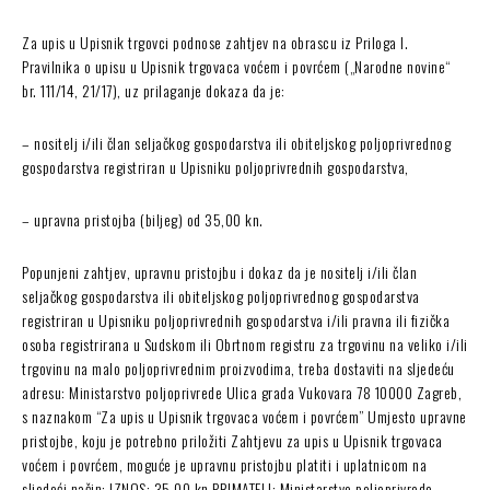
Za upis u Upisnik trgovci podnose zahtjev na obrascu iz Priloga I.
Pravilnika o upisu u Upisnik trgovaca voćem i povrćem („Narodne novine“
br. 111/14, 21/17), uz prilaganje dokaza da je:
– nositelj i/ili član seljačkog gospodarstva ili obiteljskog poljoprivrednog
gospodarstva registriran u Upisniku poljoprivrednih gospodarstva,
– upravna pristojba (biljeg) od 35,00 kn.
Popunjeni zahtjev, upravnu pristojbu i dokaz da je nositelj i/ili član
seljačkog gospodarstva ili obiteljskog poljoprivrednog gospodarstva
registriran u Upisniku poljoprivrednih gospodarstva i/ili pravna ili fizička
osoba registrirana u Sudskom ili Obrtnom registru za trgovinu na veliko i/ili
trgovinu na malo poljoprivrednim proizvodima, treba dostaviti na sljedeću
adresu: Ministarstvo poljoprivrede Ulica grada Vukovara 78 10000 Zagreb,
s naznakom “Za upis u Upisnik trgovaca voćem i povrćem” Umjesto upravne
pristojbe, koju je potrebno priložiti Zahtjevu za upis u Upisnik trgovaca
voćem i povrćem, moguće je upravnu pristojbu platiti i uplatnicom na
sljedeći način: IZNOS: 35,00 kn PRIMATELJ: Ministarstvo poljoprivrede,