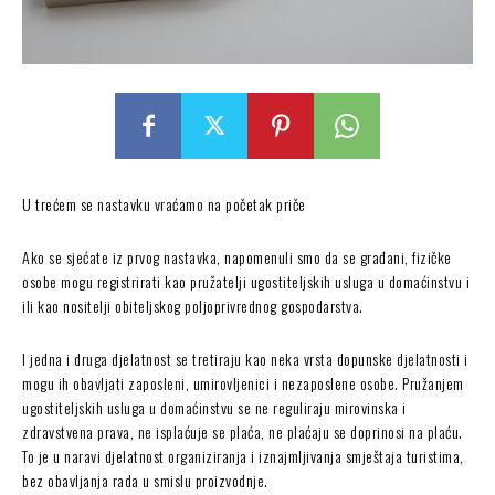
U trećem se nastavku vraćamo na početak priče
Ako se sjećate iz prvog nastavka, napomenuli smo da se građani, fizičke
osobe mogu registrirati kao pružatelji ugostiteljskih usluga u domaćinstvu i
ili kao nositelji obiteljskog poljoprivrednog gospodarstva.
I jedna i druga djelatnost se tretiraju kao neka vrsta dopunske djelatnosti i
mogu ih obavljati zaposleni, umirovljenici i nezaposlene osobe. Pružanjem
ugostiteljskih usluga u domaćinstvu se ne reguliraju mirovinska i
zdravstvena prava, ne isplaćuje se plaća, ne plaćaju se doprinosi na plaću.
To je u naravi djelatnost organiziranja i iznajmljivanja smještaja turistima,
bez obavljanja rada u smislu proizvodnje.