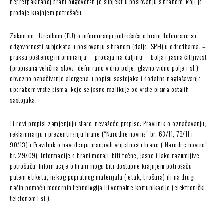
nepretpakiranoj hrani odgovoran je subjekt u poslovanju s hranom, koji je
prodaje krajnjem potrošaču.
Zakonom i Uredbom (EU) o informiranju potrošača o hrani definirane su
odgovornosti subjekata u poslovanju s hranom (dalje: SPH) u odredbama: –
praksa poštenog informiranja; – prodaja na daljinu; – bolja i jasna čitljivost
(propisana veličina slova, definirano vidno polje, glavno vidno polje i sl.); –
obvezno označivanje alergena u popisu sastojaka i dodatno naglašavanje
uporabom vrste pisma, koje se jasno razlikuje od vrste pisma ostalih
sastojaka.
Ti novi propisi zamjenjuju stare, nevažeće propise: Pravilnik o označavanju,
reklamiranju i prezentiranju hrane (“Narodne novine” br. 63/11, 79/11 i
90/13) i Pravilnik o navođenju hranjivih vrijednosti hrane (“Narodne novine”
br. 29/09). Informacije o hrani moraju biti točne, jasne i lako razumljive
potrošaču. Informacije o hrani mogu biti dostupne krajnjem potrošaču
putem etiketa, nekog popratnog materijala (letak, brošura) ili na drugi
način pomoću modernih tehnologija ili verbalne komunikacije (elektronički,
telefonom i sl.).