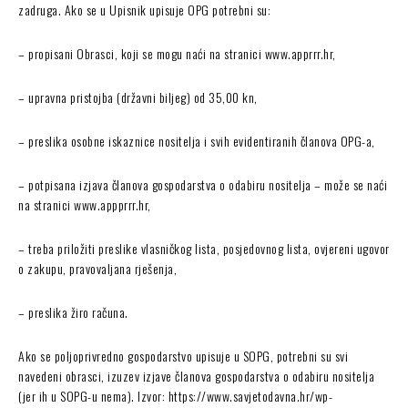
zadruga. Ako se u Upisnik upisuje OPG potrebni su:
– propisani Obrasci, koji se mogu naći na stranici www.apprrr.hr,
– upravna pristojba (državni biljeg) od 35,00 kn,
– preslika osobne iskaznice nositelja i svih evidentiranih članova OPG-a,
– potpisana izjava članova gospodarstva o odabiru nositelja – može se naći
na stranici www.appprrr.hr,
– treba priložiti preslike vlasničkog lista, posjedovnog lista, ovjereni ugovor
o zakupu, pravovaljana rješenja,
– preslika žiro računa.
Ako se poljoprivredno gospodarstvo upisuje u SOPG, potrebni su svi
navedeni obrasci, izuzev izjave članova gospodarstva o odabiru nositelja
(jer ih u SOPG-u nema). Izvor: https://www.savjetodavna.hr/wp-