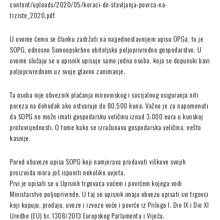
content/uploads/2020/05/koraci-do-stavljanja-povrca-na-
trziste_2020.pdf
U ovome ćemo se članku zadržati na najjednostavnijem upisu OPGa, to je
SOPG, odnosno Samoopskrbno obiteljsko poljoprivredno gospodarstvo. U
ovome slučaju se u upisnik upisuje samo jedna osoba, koja se dopunski bavi
poljoprivrednom uz svoje glavno zanimanje.
Ta osoba nije obveznik plaćanja mirovinskog i socijalnog osiguranja niti
poreza na dohodak ako ostvaruje do 80.500 kuna. Važno je za napomenuti
da SOPG ne može imati gospodarsku veličinu iznad 3.000 eura u kunskoj
protuvrijednosti. O tome kako se izračunava gospodarska veličina, nešto
kasnije.
Pored obaveze upisa SOPG koji namjerava prodavati viškove svojih
proizvoda mora još ispuniti nekoliko uvjeta.
Prvi je upisati se u Upisnik trgovaca voćem i povrćem kojega vodi
Ministarstvo poljoprivrede. U taj se upisnik imaju obvezu upisati svi trgovci
koji kupuju, prodaju, uvoze i izvoze voće i povrće iz Priloga I. Dio IX i Dio XI
Uredbe (EU) br. 1308/2013 Europskog Parlamenta i Vijeća.