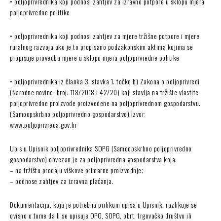
• poljoprivrednika koji podnosi zahtjev za izravne potpore u sklopu mjera
poljoprivredne politike
• poljoprivrednika koji podnosi zahtjev za mjere tržišne potpore i mjere
ruralnog razvoja ako je to propisano podzakonskim aktima kojima se
propisuje provedba mjere u sklopu mjera poljoprivredne politike
• poljoprivrednika iz članka 3. stavka 1. točke b) Zakona o poljoprivredi
(Narodne novine, broj: 118/2018 i 42/20) koji stavlja na tržište vlastite
poljoprivredne proizvode proizvedene na poljoprivrednom gospodarstvu.
(Samoopskrbno poljoprivredno gospodarstvo).Izvor:
www.poljoprivreda.gov.hr
Upis u Upisnik poljoprivrednika SOPG (Samoopskrbno poljoprivredno
gospodarstvo) obvezan je za poljoprivredna gospodarstva koja:
– na tržištu prodaju viškove primarne proizvodnje;
– podnose zahtjev za izravna plaćanja.
Dokumentacija, koja je potrebna prilikom upisa u Upisnik, razlikuje se
ovisno o tome da li se upisuje OPG, SOPG, obrt, trgovačko društvo ili