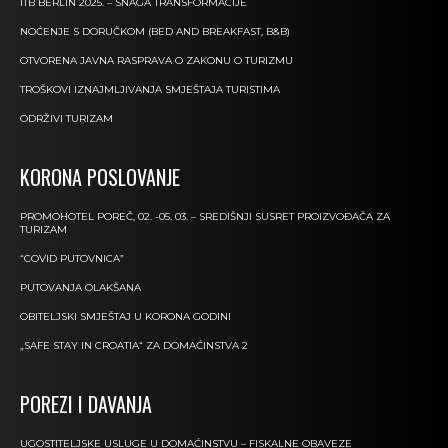
ITB BERLIN 2025. – SNAGA TRANSFORMACIJE
NOĆENJE S DORUČKOM (BED AND BREAKFAST, B&B)
OTVORENA JAVNA RASPRAVA O ZAKONU O TURIZMU
TROŠKOVI IZNAJMLJIVANJA SMJEŠTAJA TURISTIMA
ODRŽIVI TURIZAM
KORONA POSLOVANJE
PROMOHOTEL POREČ, 02. -05. 03. – SREDIŠNJI SUSRET PROIZVOĐAČA ZA
TURIZAM
“COVID PUTOVNICA”
PUTOVANJA OLAKŠANA
OBITELJSKI SMJEŠTAJ U KORONA GODINI
„SAFE STAY IN CROATIA“ ZA DOMAĆINSTVA 2
POREZI I DAVANJA
UGOSTITELJSKE USLUGE U DOMAĆINSTVU – FISKALNE OBAVEZE