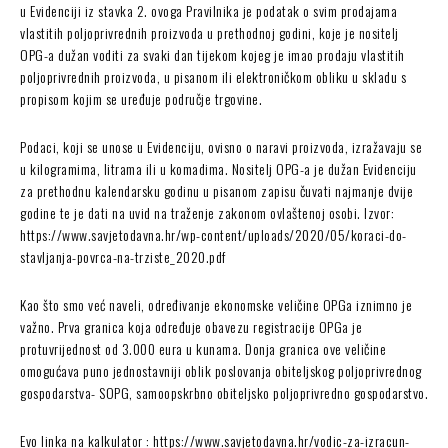
u Evidenciji iz stavka 2. ovoga Pravilnika je podatak o svim prodajama
vlastitih poljoprivrednih proizvoda u prethodnoj godini, koje je nositelj
OPG-a dužan voditi za svaki dan tijekom kojeg je imao prodaju vlastitih
poljoprivrednih proizvoda, u pisanom ili elektroničkom obliku u skladu s
propisom kojim se uređuje područje trgovine.
Podaci, koji se unose u Evidenciju, ovisno o naravi proizvoda, izražavaju se
u kilogramima, litrama ili u komadima. Nositelj OPG-a je dužan Evidenciju
za prethodnu kalendarsku godinu u pisanom zapisu čuvati najmanje dvije
godine te je dati na uvid na traženje zakonom ovlaštenoj osobi. Izvor:
https://www.savjetodavna.hr/wp-content/uploads/2020/05/koraci-do-
stavljanja-povrca-na-trziste_2020.pdf
Kao što smo već naveli, određivanje ekonomske veličine OPGa iznimno je
važno. Prva granica koja određuje obavezu registracije OPGa je
protuvrijednost od 3.000 eura u kunama. Donja granica ove veličine
omogućava puno jednostavniji oblik poslovanja obiteljskog poljoprivrednog
gospodarstva- SOPG, samoopskrbno obiteljsko poljoprivredno gospodarstvo.
Evo linka na kalkulator : https://www.savjetodavna.hr/vodic-za-izracun-