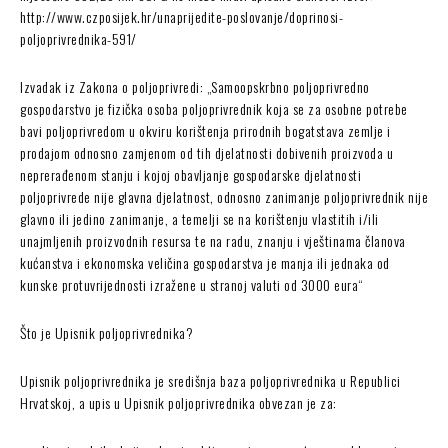
http://www.czposijek.hr/unaprijedite-poslovanje/doprinosi-
poljoprivrednika-591/
Izvadak iz Zakona o poljoprivredi: „Samoopskrbno poljoprivredno
gospodarstvo je fizička osoba poljoprivrednik koja se za osobne potrebe
bavi poljoprivredom u okviru korištenja prirodnih bogatstava zemlje i
prodajom odnosno zamjenom od tih djelatnosti dobivenih proizvoda u
neprerađenom stanju i kojoj obavljanje gospodarske djelatnosti
poljoprivrede nije glavna djelatnost, odnosno zanimanje poljoprivrednik nije
glavno ili jedino zanimanje, a temelji se na korištenju vlastitih i/ili
unajmljenih proizvodnih resursa te na radu, znanju i vještinama članova
kućanstva i ekonomska veličina gospodarstva je manja ili jednaka od
kunske protuvrijednosti izražene u stranoj valuti od 3000 eura“
Što je Upisnik poljoprivrednika?
Upisnik poljoprivrednika je središnja baza poljoprivrednika u Republici
Hrvatskoj, a upis u Upisnik poljoprivrednika obvezan je za: