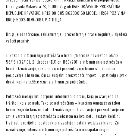
Ulica grada Vukovara 78, 10000 Zagreb IBAN DRŽAVNOG PRORAČUNA
REPUBLIKE HRVATSKE: HR1210010051863000160 MODEL: HR64 POZIV NA
BROJ: 5002-1079-OIB UPLATITELJA
Drugi je označivanje, reklamiranje i prezentiranje hrane reguliraju sljedeći
važeći propisi:
1. Zakon o informiranju potrošača o hrani (“Narodne novine“ br. 56/13,
56/16 i 32/19), 2. Uredba (EU) br. 1169/2011 o informiranju potrošača o
hrani. Označivanje, reklamiranje i prezentiranje hrane se odnosi na
poslovanje s hranom, čiji su subjekti proizvođači, trgovci, ugostitelji i svaki
drugi, koji na tržište stavljaju hranu za potrošače.
Potrošači moraju biti potpuno informirani o hrani, koja je stavljena na
tržište i koja se nudi. Tako se potrošačima – kupcima omogućava izbor
hrane, koju će konzumirati. Označivanje, reklamiranje i prezentiranje ne
smije varati krajnjeg potrošača s obzirom na kvalitetu, sastav, količinu,
trajnost, podrijetlo, postupak proizvodnje i ostala svojstava hrane. Za
označivanje, odnosno informiranje potrošača o nezapakiranoj ili