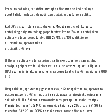
Porez na dohodak, turistička pristojba i članarina se kod pružanja
ugostiteljskih usluga u domaćinstvu plaćaju u paušalnom obliku.
Kod OPGa stvari stoje nešto drukčije. Moguća su dva oblika upisa
obiteljskog poljoprivrednog gospodarstva: Prema Zakon o obiteljskom
poljoprivrednom gospodarstvu (NN 29/18, 32/19) razlikujemo:
o Upisnik poljoprivrednika i
o Upisnik OPG-ova
U Upisnik poljoprivrednika upisuju se fizičke osobe koja samostalno
obavljaju poljoprivrednu djelatnost, a nisu se obvezni upisati u Upisnik
OPG-ova jer im je ekonomska veličina gospodarstva (EVPG) manja od 3.000
EUR.
Ovaj oblik poljoprivrednog gospodarstva je Samoopskrbno poljoprivredno
gospodarstvo (SOPG) čiji nositelj se osigurava na mirovinsko osiguranje
sukladno čl. 11.a Zakona o mirovinskom osiguranju, na osobni zahtjev.
Plaćaju doprinose 10% MIO, na osnovicu koja je za 2020.g. 3.321,96 kn-
mjesečno 332,20 kn. SOPG ne može imati upisane članove. Izvor: