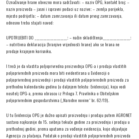
Označivanje hrane obvezno mora sadržavati: – naziv OPG, kontakt broj; –
naziv proizvoda – jasni i ispravni podaci uz nazive; – zemlja porijekla,
mjesto podrijetla; – datum zamrzavanja ili datum prvog zamrzavanja,
odnosno treba stajati navod:
UPOTRIJEBITI DO ___________________; – način skladištenja________________;
– nutritivna deklaracija (hranjive vrijednosti hrane) ako se hrana ne
prodaje krajnjem korisniku.
I treći je da vlastita poljoprivredna proizvodnja OPG-a i prodaja vlastitih
poljoprivrednih proizvoda mora biti evidentirana u Evidenciji o
poljoprivrednoj proizvodnji i prodaji vlastitih poljoprivrednih proizvoda za
prethodnu kalendarsku godinu (u daljnjem tekstu: Evidencija), koju vodi
nositelj OPG-a, prema obrascu iz Priloga 7. Pravilnika o Obiteljskim
poljoprivrednim gospodarstvima („Narodne novine“ br. 62/19).
U tu Evidenciju OPG je dužno upisati proizvodnju i prodaju putem AGRONET
sustava najkasnije do 15. svibnja tekuće godine za proizvodnju i prodaju u
prethodnoj godini, prema uputama za vođenje evidencija, koje objavljuje
Agencija za plaćanja. Podatak o prodaji vlastitih poljoprivrednih proizvoda