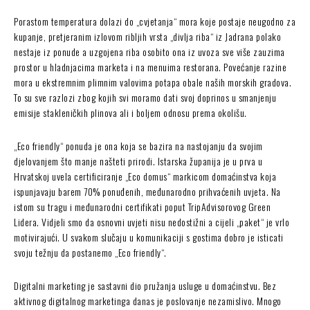
Porastom temperatura dolazi do „cvjetanja“ mora koje postaje neugodno za
kupanje, pretjeranim izlovom ribljih vrsta „divlja riba“ iz Jadrana polako
nestaje iz ponude a uzgojena riba osobito ona iz uvoza sve više zauzima
prostor u hladnjacima marketa i na menuima restorana. Povećanje razine
mora u ekstremnim plimnim valovima potapa obale naših morskih gradova.
To su sve razlozi zbog kojih svi moramo dati svoj doprinos u smanjenju
emisije stakleničkih plinova ali i boljem odnosu prema okolišu.
„Eco friendly“ ponuda je ona koja se bazira na nastojanju da svojim
djelovanjem što manje našteti prirodi. Istarska županija je u prva u
Hrvatskoj uvela certificiranje „Eco domus“ markicom domaćinstva koja
ispunjavaju barem 70% ponuđenih, međunarodno prihvaćenih uvjeta. Na
istom su tragu i međunarodni certifikati poput TripAdvisorovog Green
Lidera. Vidjeli smo da osnovni uvjeti nisu nedostižni a cijeli „paket“ je vrlo
motivirajući. U svakom slučaju u komunikaciji s gostima dobro je isticati
svoju težnju da postanemo „Eco friendly“.
Digitalni marketing je sastavni dio pružanja usluge u domaćinstvu. Bez
aktivnog digitalnog marketinga danas je poslovanje nezamislivo. Mnogo