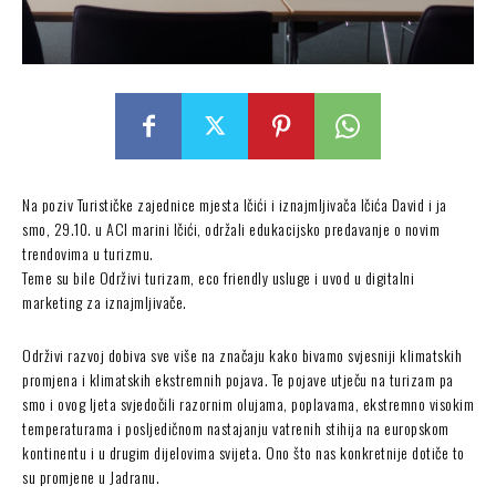
Na poziv Turističke zajednice mjesta Ičići i iznajmljivača Ičića David i ja
smo, 29.10. u ACI marini Ičići, održali edukacijsko predavanje o novim
trendovima u turizmu.
Teme su bile Održivi turizam, eco friendly usluge i uvod u digitalni
marketing za iznajmljivače.
Održivi razvoj dobiva sve više na značaju kako bivamo svjesniji klimatskih
promjena i klimatskih ekstremnih pojava. Te pojave utječu na turizam pa
smo i ovog ljeta svjedočili razornim olujama, poplavama, ekstremno visokim
temperaturama i posljedičnom nastajanju vatrenih stihija na europskom
kontinentu i u drugim dijelovima svijeta. Ono što nas konkretnije dotiče to
su promjene u Jadranu.