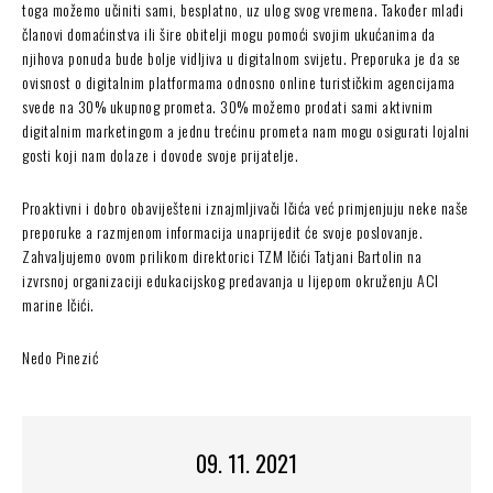
toga možemo učiniti sami, besplatno, uz ulog svog vremena. Također mlađi
članovi domaćinstva ili šire obitelji mogu pomoći svojim ukućanima da
njihova ponuda bude bolje vidljiva u digitalnom svijetu. Preporuka je da se
ovisnost o digitalnim platformama odnosno online turističkim agencijama
svede na 30% ukupnog prometa. 30% možemo prodati sami aktivnim
digitalnim marketingom a jednu trećinu prometa nam mogu osigurati lojalni
gosti koji nam dolaze i dovode svoje prijatelje.
Proaktivni i dobro obaviješteni iznajmljivači Ičića već primjenjuju neke naše
preporuke a razmjenom informacija unaprijedit će svoje poslovanje.
Zahvaljujemo ovom prilikom direktorici TZM Ičići Tatjani Bartolin na
izvrsnoj organizaciji edukacijskog predavanja u lijepom okruženju ACI
marine Ičići.
Nedo Pinezić
09. 11. 2021