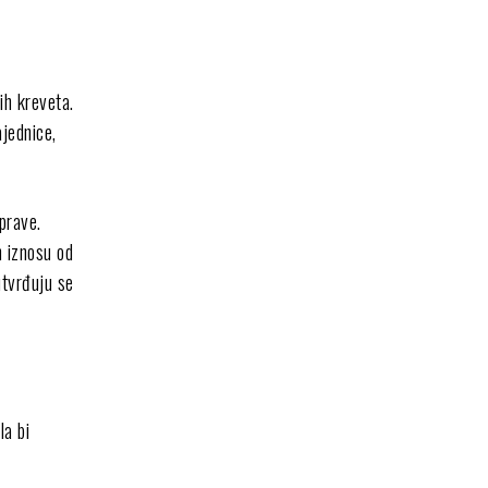
ih kreveta.
ajednice,
prave.
m iznosu od
utvrđuju se
la bi