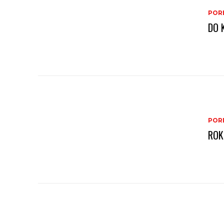
PORE
DO 
PORE
ROK