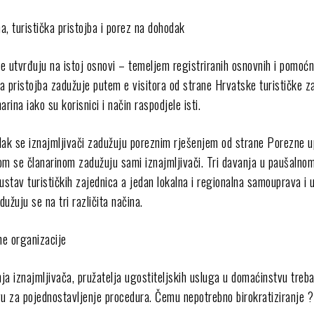
na, turistička pristojba i porez na dohodak
e utvrđuju na istoj osnovi – temeljem registriranih osnovnih i pomoćn
ka pristojba zadužuje putem e visitora od strane Hrvatske turističke z
narina iako su korisnici i način raspodjele isti.
k se iznajmljivači zadužuju poreznim rješenjem od strane Porezne u
om se članarinom zadužuju sami iznajmljivači. Tri davanja u paušalno
ustav turističkih zajednica a jedan lokalna i regionalna samouprava i 
dužuju se na tri različita načina.
e organizacije
a iznajmljivača, pružatelja ugostiteljskih usluga u domaćinstvu treba
ivu za pojednostavljenje procedura. Čemu nepotrebno birokratiziranje ?