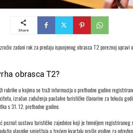
Share
uzročio zadani rok za predaju ispunjenog obrasca T2 poreznoj upravi o
vrha obrasca T2?
i rubrike u kojima se traži informacija o prethodne godine registrira
itetu, izračun zaduženja paušalne turističke članarine za tekuću godi
tka s 31. 12. prethodne godine.
ć poznat sustavu turističke zajednice koji je temeljem registriranog 
zadužio vlasnike smještaja u trećem kvartalu prošle godine za određen