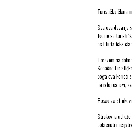
Turistička članari
Sva ova davanja s
Jedino se turistič
ne i turistička čla
Porezom na dohoda
Konačno turističk
čega dva koristi s
na istoj osnovi, za
Posao za strukovn
Strukovna udruženj
pokrenuti inicijat