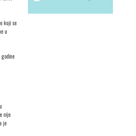
be koji se
be u
e godine
 u
e nije
a je