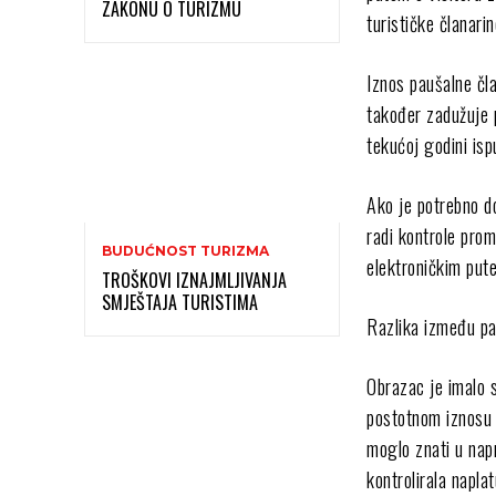
ZAKONU O TURIZMU
turističke članari
Iznos paušalne čla
također zadužuje 
tekućoj godini is
Ako je potrebno d
radi kontrole prom
BUDUĆNOST TURIZMA
elektroničkim put
TROŠKOVI IZNAJMLJIVANJA
SMJEŠTAJA TURISTIMA
Razlika između pa
Obrazac je imalo s
postotnom iznosu 
moglo znati u nap
kontrolirala napla