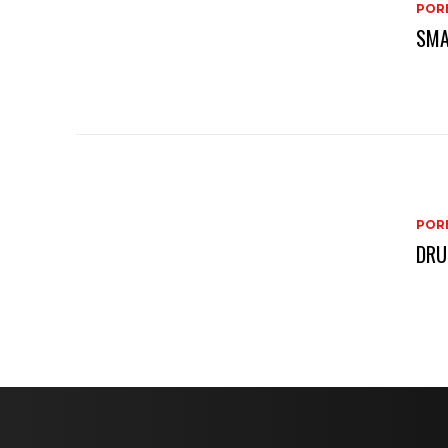
PORE
SMA
PORE
DRU