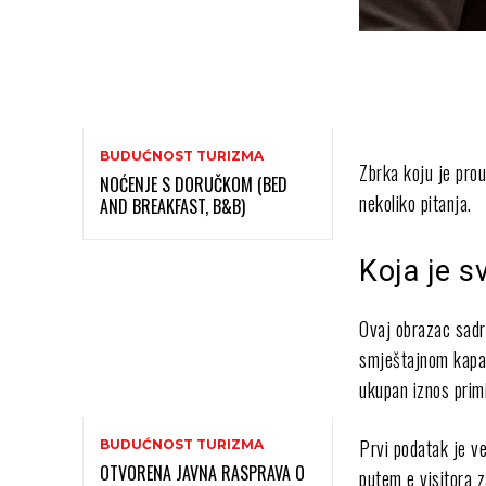
BUDUĆNOST TURIZMA
Zbrka koju je pro
NOĆENJE S DORUČKOM (BED
nekoliko pitanja.
AND BREAKFAST, B&B)
Koja je s
Ovaj obrazac sadrž
smještajnom kapac
ukupan iznos primi
Prvi podatak je ve
BUDUĆNOST TURIZMA
OTVORENA JAVNA RASPRAVA O
putem e visitora 