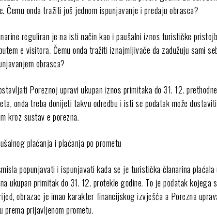
ne. Čemu onda tražiti još jednom ispunjavanje i predaju obrasca?
narine reguliran je na isti način kao i paušalni iznos turističke pristoj
putem e visitora. Čemu onda tražiti iznajmljivače da zadužuju sami se
punjavanjem obrasca?
ostavljati Poreznoj upravi ukupan iznos primitaka do 31. 12. prethodn
eta, onda treba donijeti takvu odredbu i isti se podatak može dostaviti
em kroz sustav e porezna.
ušalnog plaćanja i plaćanja po prometu
misla popunjavati i ispunjavati kada se je turistička članarina plaćala
na ukupan primitak do 31. 12. protekle godine. To je podatak kojega s
rijed, obrazac je imao karakter financijskog izvješća a Porezna uprav
tu prema prijavljenom prometu.