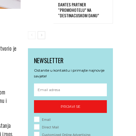
DANTES PARTNER
“PROMOHOTELU” NA
“DESTINACIJSKOM DANU”
tvorio je
NEWSLETTER
Ostanite u kontaktu i primajte najnovije
savjete!
nom
nu i
PRIJAVI SE
Email
stanja
Direct Mail
i iznos
Customized Online Advertising