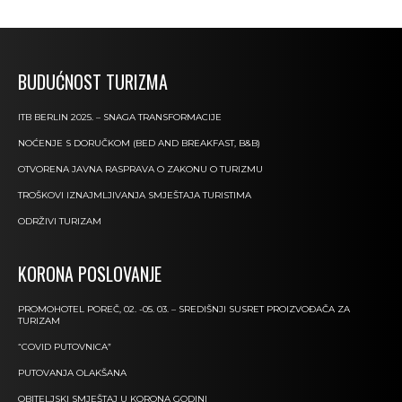
BUDUĆNOST TURIZMA
ITB BERLIN 2025. – SNAGA TRANSFORMACIJE
NOĆENJE S DORUČKOM (BED AND BREAKFAST, B&B)
OTVORENA JAVNA RASPRAVA O ZAKONU O TURIZMU
TROŠKOVI IZNAJMLJIVANJA SMJEŠTAJA TURISTIMA
ODRŽIVI TURIZAM
KORONA POSLOVANJE
PROMOHOTEL POREČ, 02. -05. 03. – SREDIŠNJI SUSRET PROIZVOĐAČA ZA
TURIZAM
“COVID PUTOVNICA”
PUTOVANJA OLAKŠANA
OBITELJSKI SMJEŠTAJ U KORONA GODINI