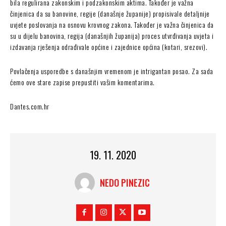
bila regulirana zakonskim i podzakonskim aktima. Također je važna
činjenica da su banovine, regije (današnje županije) propisivale detaljnije
uvjete poslovanja na osnovu krovnog zakona. Također je važna činjenica da
su u dijelu banovina, regija (današnjih županija) proces utvrđivanja uvjeta i
izdavanja rješenja odrađivale općine i zajednice općina (kotari, srezovi).
Povlačenja usporedbe s današnjim vremenom je intrigantan posao. Za sada
ćemo ove stare zapise prepustiti vašim komentarima.
Dantes.com.hr
19. 11. 2020
NEDO PINEZIC