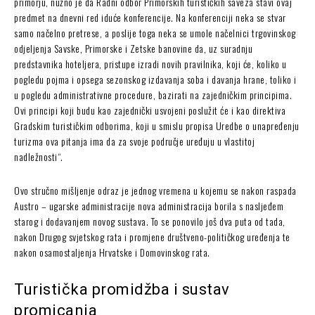
primorju, nužno je da Radni odbor Primorskih turističkih saveza stavi ovaj
predmet na dnevni red iduće konferencije. Na konferenciji neka se stvar
samo načelno pretrese, a poslije toga neka se umole načelnici trgovinskog
odjeljenja Savske, Primorske i Zetske banovine da, uz suradnju
predstavnika hoteljera, pristupe izradi novih pravilnika, koji će, koliko u
pogledu pojma i opsega sezonskog izdavanja soba i davanja hrane, toliko i
u pogledu administrativne procedure, bazirati na zajedničkim principima.
Ovi principi koji budu kao zajednički usvojeni poslužit će i kao direktiva
Gradskim turističkim odborima, koji u smislu propisa Uredbe o unapređenju
turizma ova pitanja ima da za svoje područje uređuju u vlastitoj
nadležnosti“.
Ovo stručno mišljenje odraz je jednog vremena u kojemu se nakon raspada
Austro – ugarske administracije nova administracija borila s nasljeđem
starog i dodavanjem novog sustava. To se ponovilo još dva puta od tada,
nakon Drugog svjetskog rata i promjene društveno-političkog uređenja te
nakon osamostaljenja Hrvatske i Domovinskog rata.
Turistička promidžba i sustav
promicanja