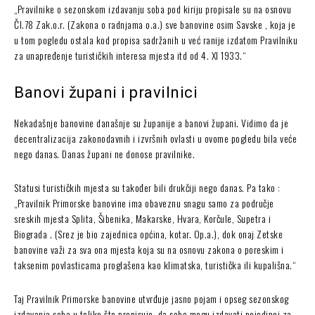
„Pravilnike o sezonskom izdavanju soba pod kiriju propisale su na osnovu
Čl.78 Zak.o.r. (Zakona o radnjama o.a.) sve banovine osim Savske , koja je
u tom pogledu ostala kod propisa sadržanih u već ranije izdatom Pravilniku
za unapređenje turističkih interesa mjesta itd od 4. XI 1933.“
Banovi župani i pravilnici
Nekadašnje banovine današnje su županije a banovi župani. Vidimo da je
decentralizacija zakonodavnih i izvršnih ovlasti u ovome pogledu bila veće
nego danas. Danas župani ne donose pravilnike.
Statusi turističkih mjesta su također bili drukčiji nego danas. Pa tako :
„Pravilnik Primorske banovine ima obaveznu snagu samo za područje
sreskih mjesta Splita, Šibenika, Makarske, Hvara, Korčule, Supetra i
Biograda . (Srez je bio zajednica općina, kotar. Op.a.), dok onaj Zetske
banovine važi za sva ona mjesta koja su na osnovu zakona o poreskim i
taksenim povlasticama proglašena kao klimatska, turistička ili kupališna.“
Taj Pravilnik Primorske banovine utvrđuje jasno pojam i opseg sezonskog
izdavanja soba u toliko što propisuje, da sobe mogu izdavati pojedinci za