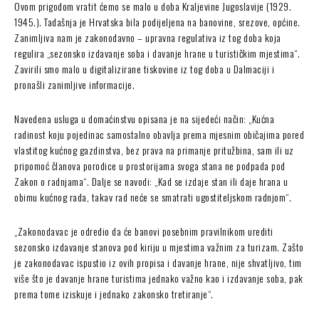
Ovom prigodom vratit ćemo se malo u doba Kraljevine Jugoslavije (1929.
1945.). Tadašnja je Hrvatska bila podijeljena na banovine, srezove, općine.
Zanimljiva nam je zakonodavno – upravna regulativa iz tog doba koja
regulira „sezonsko izdavanje soba i davanje hrane u turističkim mjestima“.
Zavirili smo malo u digitalizirane tiskovine iz tog doba u Dalmaciji i
pronašli zanimljive informacije.
Navedena usluga u domaćinstvu opisana je na sijedeći način: „Kućna
radinost koju pojedinac samostalno obavlja prema mjesnim običajima pored
vlastitog kućnog gazdinstva, bez prava na primanje pritužbina, sam ili uz
pripomoć članova porodice u prostorijama svoga stana ne podpada pod
Zakon o radnjama“. Dalje se navodi: „Kad se izdaje stan ili daje hrana u
obimu kućnog rada, takav rad neće se smatrati ugostiteljskom radnjom“.
„Zakonodavac je odredio da će banovi posebnim pravilnikom urediti
sezonsko izdavanje stanova pod kiriju u mjestima važnim za turizam. Zašto
je zakonodavac ispustio iz ovih propisa i davanje hrane, nije shvatljivo, tim
više što je davanje hrane turistima jednako važno kao i izdavanje soba, pak
prema tome iziskuje i jednako zakonsko tretiranje“.