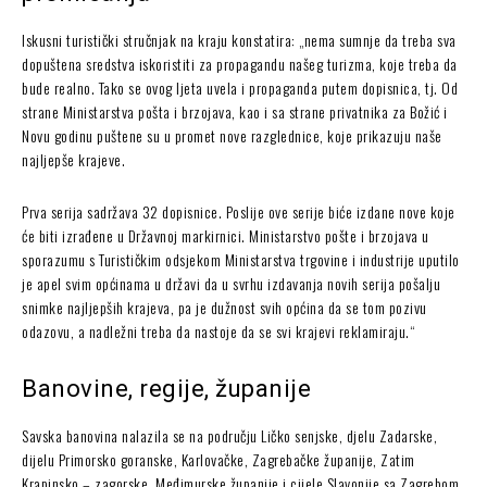
Iskusni turistički stručnjak na kraju konstatira: „nema sumnje da treba sva
dopuštena sredstva iskoristiti za propagandu našeg turizma, koje treba da
bude realno. Tako se ovog ljeta uvela i propaganda putem dopisnica, tj. Od
strane Ministarstva pošta i brzojava, kao i sa strane privatnika za Božić i
Novu godinu puštene su u promet nove razglednice, koje prikazuju naše
najljepše krajeve.
Prva serija sadržava 32 dopisnice. Poslije ove serije biće izdane nove koje
će biti izrađene u Državnoj markirnici. Ministarstvo pošte i brzojava u
sporazumu s Turističkim odsjekom Ministarstva trgovine i industrije uputilo
je apel svim općinama u državi da u svrhu izdavanja novih serija pošalju
snimke najljepših krajeva, pa je dužnost svih općina da se tom pozivu
odazovu, a nadležni treba da nastoje da se svi krajevi reklamiraju.“
Banovine, regije, županije
Savska banovina nalazila se na području Ličko senjske, djelu Zadarske,
dijelu Primorsko goranske, Karlovačke, Zagrebačke županije, Zatim
Krapinsko – zagorske, Međimurske županije i cijele Slavonije sa Zagrebom