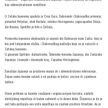
kao administrativnim središtem.
U Zetsku banovinu spadala je Crna Gora, Dubrovnik i Dubrovačko primorje,
poluotok Pelješac, otok Korčula, istočna Hercegovina, jugozapadna Srbija,
dio Kosova. Sjedište je bilo u Cetinju.
Primorska banovina obuhvaćala je najveći dio Dalmacije osim Zadra, koji je
bio pod talijanskom vlašću, i Dubrovačkog područja koje se je nalazilo u
Zetskoj banovini.
U glavnom Splitsko- dalmatinsku, Šibensko-kninsku županiju, dio Zadarske
županije, Livanjski i duvanjski kraj, Zapadnu Hercegovinu.
Današnje županije su prostorno manje ali i administrativno inferiornije.
Župan nema banske ovlasti a ne postoje ni kotari, srezovi ili zajednice
općina.
Ovom prilikom se bavimo značajem i organizacijom turizma, osobito
obiteljskog smještaja ili kućne radinosti u to davno doba. Činjenica je da je
već tada postojala ova vrsta smještaja na cijelom prostoru Hrvatske, da je