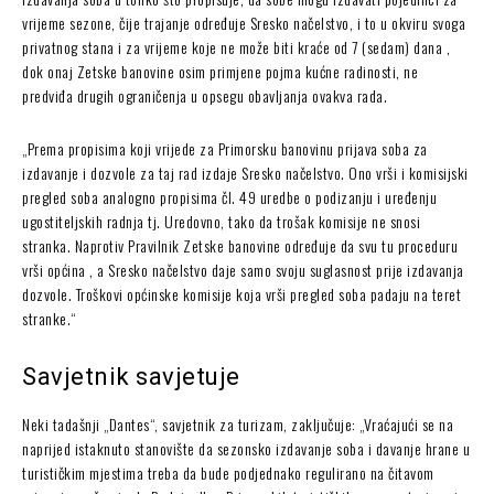
vrijeme sezone, čije trajanje određuje Sresko načelstvo, i to u okviru svoga
privatnog stana i za vrijeme koje ne može biti kraće od 7 (sedam) dana ,
dok onaj Zetske banovine osim primjene pojma kućne radinosti, ne
predviđa drugih ograničenja u opsegu obavljanja ovakva rada.
„Prema propisima koji vrijede za Primorsku banovinu prijava soba za
izdavanje i dozvole za taj rad izdaje Sresko načelstvo. Ono vrši i komisijski
pregled soba analogno propisima čl. 49 uredbe o podizanju i uređenju
ugostiteljskih radnja tj. Uredovno, tako da trošak komisije ne snosi
stranka. Naprotiv Pravilnik Zetske banovine određuje da svu tu proceduru
vrši općina , a Sresko načelstvo daje samo svoju suglasnost prije izdavanja
dozvole. Troškovi općinske komisije koja vrši pregled soba padaju na teret
stranke.“
Savjetnik savjetuje
Neki tadašnji „Dantes“, savjetnik za turizam, zaključuje: „Vraćajući se na
naprijed istaknuto stanovište da sezonsko izdavanje soba i davanje hrane u
turističkim mjestima treba da bude podjednako regulirano na čitavom